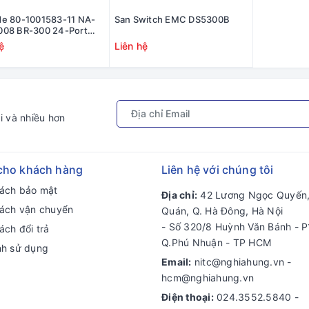
de 80-1001583-11 NA-
San Switch EMC DS5300B
008 BR-300 24-Port
Channel Switch 16
ệ
Liên hệ
 (16x Module Brocade
0117-01) #80-
83-11
i và nhiều hơn
cho khách hàng
Liên hệ với chúng tôi
sách bảo mật
Địa chỉ:
42 Lương Ngọc Quyến,
sách vận chuyển
Quán, Q. Hà Đông, Hà Nội
- Số 320/8 Huỳnh Văn Bánh - P
ách đổi trả
Q.Phú Nhuận - TP HCM
nh sử dụng
Email:
nitc@nghiahung.vn
-
hcm@nghiahung.vn
Điện thoại:
024.3552.5840
-