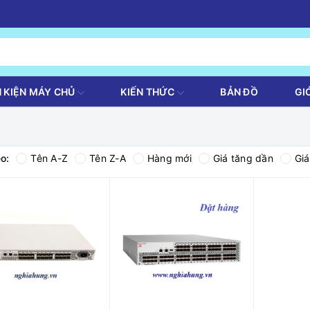
H KIỆN MÁY CHỦ
KIẾN THỨC
BẢN ĐỒ
GI
o:
Tên A-Z
Tên Z-A
Hàng mới
Giá tăng dần
Gi