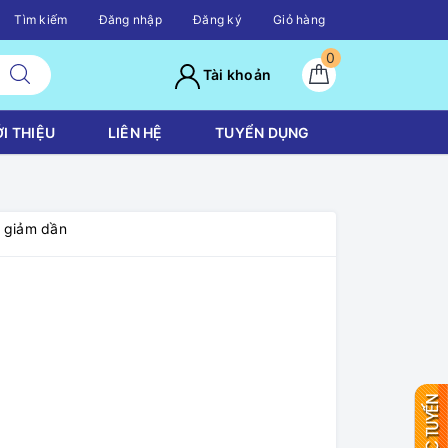
Tìm kiếm
Đăng nhập
Đăng ký
Giỏ hàng
0
Tài khoản
ỚI THIỆU
LIÊN HỆ
TUYỂN DỤNG
á giảm dần