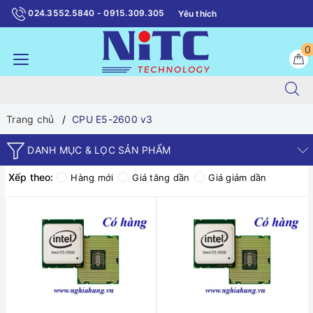
024.3552.5840 - 0915.309.305
Yêu thích
0
Trang chủ
CPU E5-2600 v3
DANH MỤC & LỌC SẢN PHẨM
Xếp theo:
Hàng mới
Giá tăng dần
Giá giảm dần