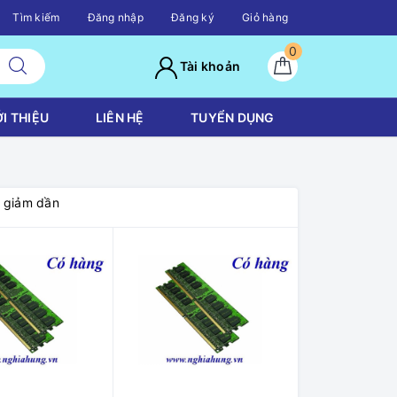
Tìm kiếm
Đăng nhập
Đăng ký
Giỏ hàng
0
Tài khoản
ỚI THIỆU
LIÊN HỆ
TUYỂN DỤNG
á giảm dần