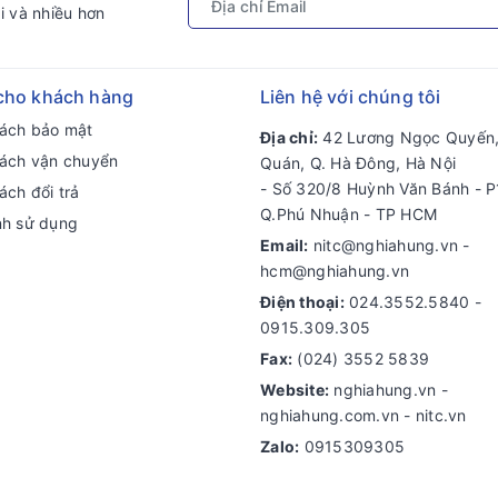
i và nhiều hơn
cho khách hàng
Liên hệ với chúng tôi
sách bảo mật
Địa chỉ:
42 Lương Ngọc Quyến,
sách vận chuyển
Quán, Q. Hà Đông, Hà Nội
- Số 320/8 Huỳnh Văn Bánh - P
ách đổi trả
Q.Phú Nhuận - TP HCM
nh sử dụng
Email:
nitc@nghiahung.vn
-
hcm@nghiahung.vn
Điện thoại:
024.3552.5840
-
0915.309.305
Fax:
(024) 3552 5839
Website:
nghiahung.vn -
nghiahung.com.vn - nitc.vn
Zalo:
0915309305