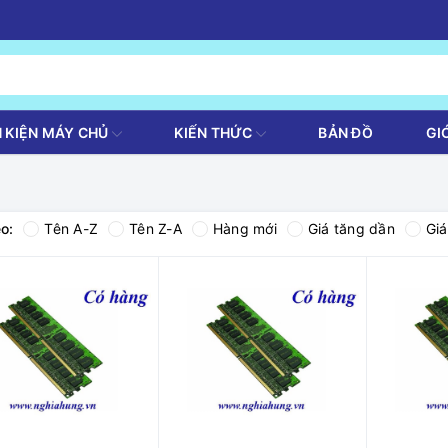
H KIỆN MÁY CHỦ
KIẾN THỨC
BẢN ĐỒ
GI
o:
Tên A-Z
Tên Z-A
Hàng mới
Giá tăng dần
Gi