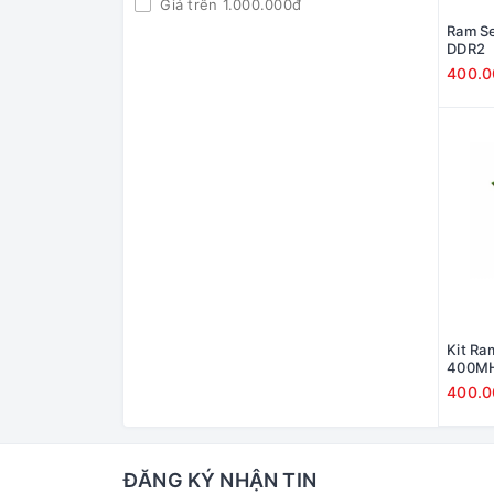
Giá trên 1.000.000đ
Ram S
DDR2
400.
Kit Ra
400MH
400.
ĐĂNG KÝ NHẬN TIN