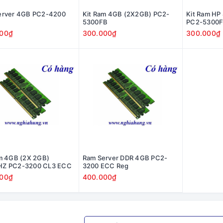
erver 4GB PC2-4200
Kit Ram 4GB (2X2GB) PC2-
Kit Ram HP
5300FB
PC2-5300
000₫
300.000₫
300.000₫
m 4GB (2X 2GB)
Ram Server DDR 4GB PC2-
Z PC2-3200 CL3 ECC
3200 ECC Reg
000₫
400.000₫