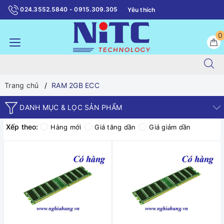
024.3552.5840 - 0915.309.305
Yêu thích
0
Trang chủ
RAM 2GB ECC
DANH MỤC & LỌC SẢN PHẨM
Xếp theo:
Hàng mới
Giá tăng dần
Giá giảm dần