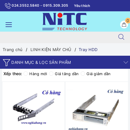
024.3552.5840 - 0915.309.305
Yêu thích
0
Trang chủ
LINH KIỆN MÁY CHỦ
Tray HDD
DANH MỤC & LỌC SẢN PHẨM
Xếp theo:
Hàng mới
Giá tăng dần
Giá giảm dần