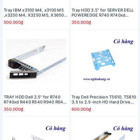
Tray IBM x3100 M4, x3100 M5
Tray HDD 3.5" for SERVER DELL
,x3250 M4, X3250 M5, X3650
POWEREDGE R740 R740xd
M5 3.5" SATA/SAS - 69Y5342
R440 R540 R940 R640 NEW -
500.000₫
350.000₫
0X7K8W X7K8W
TRAY HDD Dell 2.5" for R740
Tray Dell Precision T5610, T5810
R740xd R440 R540 R940 R640
3.5 to 2.5-inch HD Hard Drive
- 0DXD9H/ DXD9H
Caddy Tray - # 01MF7D
350.000₫
600.000₫