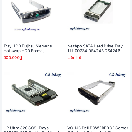
Tray HDD Fujitsu Siemens
NetApp SATA Hard Drive Tray
Hotswap HDD Frame,
111-00734 DS4243 DS4246
A3C40021665 A3C40032808
Caddie L3-25232-02D 111-
500.000₫
Liên hệ
00734
HP Ultra 320 SCSI Trays
VCHJ6 Dell POWEREDGE Server