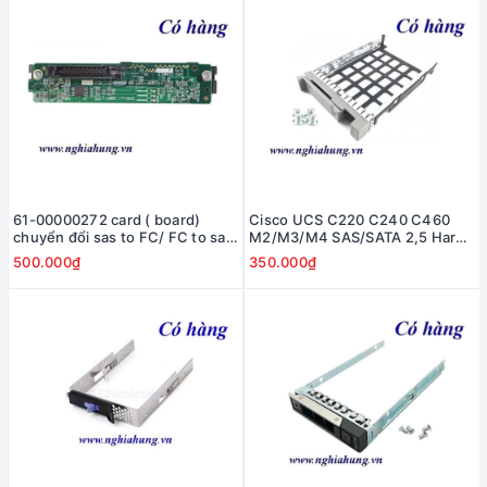
61-00000272 card ( board)
Cisco UCS C220 C240 C460
chuyển đổi sas to FC/ FC to sas
M2/M3/M4 SAS/SATA 2,5 Hard
cho Hp Storagework MSA2000
Drive Tray
500.000₫
350.000₫