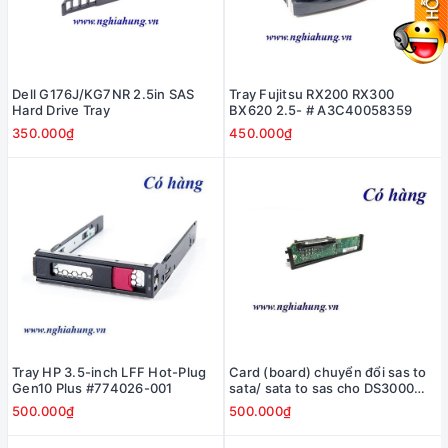
Dell G176J/KG7NR 2.5in SAS
Tray Fujitsu RX200 RX300
Hard Drive Tray
BX620 2.5- # A3C40058359
350.000₫
450.000₫
Tray HP 3.5-inch LFF Hot-Plug
Card (board) chuyển đổi sas to
Gen10 Plus #774026-001
sata/ sata to sas cho DS3000
EXP3000 - #40K6882
500.000₫
500.000₫