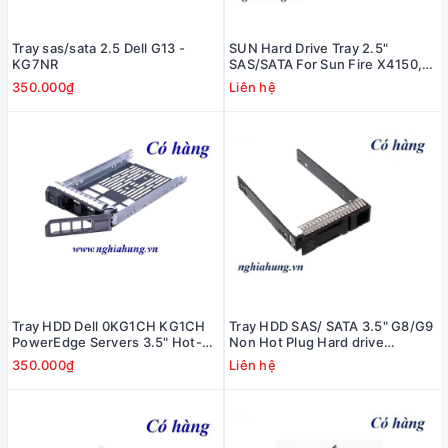
Tray sas/sata 2.5 Dell G13 -
SUN Hard Drive Tray 2.5"
KG7NR
SAS/SATA For Sun Fire X4150,
X4450, X4140, X4170, X4270,
350.000₫
Liên hệ
X4470SPARC Enterprise T5120,
T5220 - 541-2123
Tray HDD Dell 0KG1CH KG1CH
Tray HDD SAS/ SATA 3.5" G8/G9
PowerEdge Servers 3.5" Hot-
Non Hot Plug Hard drive
Swap
652998-001
350.000₫
Liên hệ