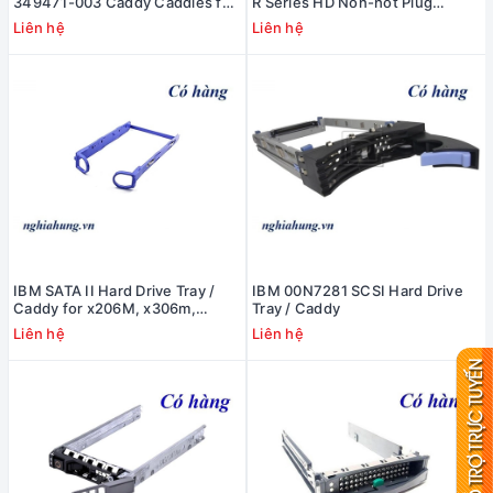
349471-003 Caddy Caddies for
R Series HD Non-hot Plug
Hard Drive
Caddy Tray 3.5"
Liên hệ
Liên hệ
IBM SATA II Hard Drive Tray /
IBM 00N7281 SCSI Hard Drive
Caddy for x206M, x306m,
Tray / Caddy
x3250, x3455 - 25R8864
Liên hệ
Liên hệ
AXX003975-01