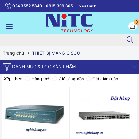
024.3552.5840 - 0915.309.305
Yêu thích
0
Trang chủ
THIẾT BỊ MẠNG CISCO
DANH MỤC & LỌC SẢN PHẨM
Xếp theo:
Hàng mới
Giá tăng dần
Giá giảm dần