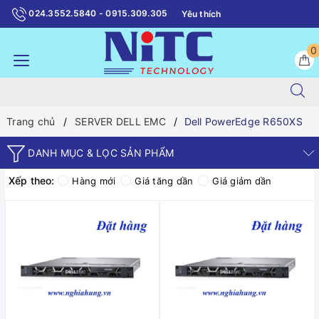
024.3552.5840 - 0915.309.305
Yêu thích
0
Trang chủ
SERVER DELL EMC
Dell PowerEdge R650XS
DANH MỤC & LỌC SẢN PHẨM
Xếp theo:
Hàng mới
Giá tăng dần
Giá giảm dần