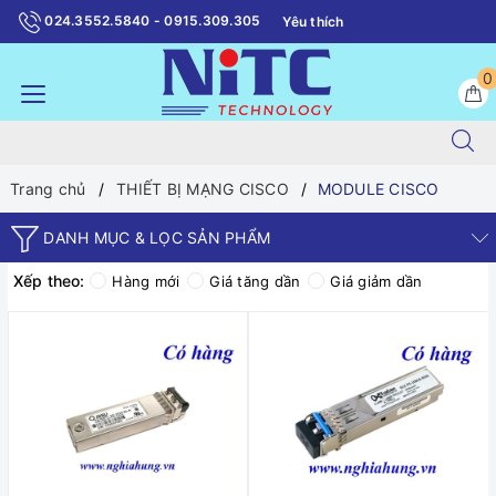
024.3552.5840 - 0915.309.305
Yêu thích
0
Trang chủ
THIẾT BỊ MẠNG CISCO
MODULE CISCO
DANH MỤC & LỌC SẢN PHẨM
Xếp theo:
Hàng mới
Giá tăng dần
Giá giảm dần