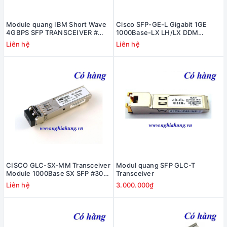
Module quang IBM Short Wave
Cisco SFP-GE-L Gigabit 1GE
4GBPS SFP TRANSCEIVER #
1000Base-LX LH/LX DDM
22R6442
1310nm 10km #10-2144-01
Liên hệ
Liên hệ
CISCO GLC-SX-MM Transceiver
Modul quang SFP GLC-T
Module 1000Base SX SFP #30-
Transceiver
1301-03/ 30-1301-02
Liên hệ
3.000.000₫