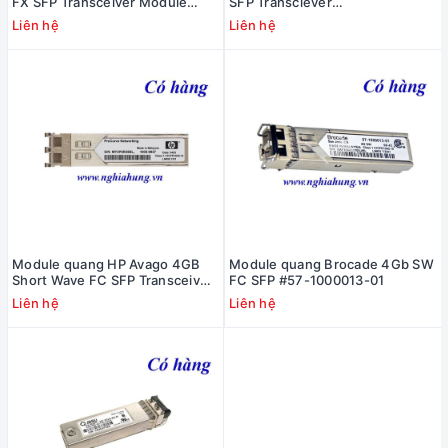
FX SFP Transceiver Module
SFP Transciever
#GLC-FE-100LX
FTLF8524P2BNV #019-078-032
Liên hệ
Liên hệ
Module quang HP Avago 4GB
Module quang Brocade 4Gb SW
Short Wave FC SFP Transceiver
FC SFP #57-1000013-01
#416729-001
Liên hệ
Liên hệ