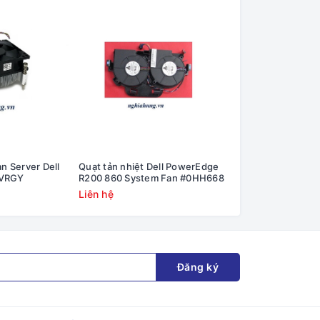
an Server Dell
Quạt tản nhiệt Dell PowerEdge
Quạt tản nhiệt IB
3VRGY
R200 860 System Fan #0HH668
X3850 X6 Fan #95
00AG103
Liên hệ
Liên hệ
Đăng ký