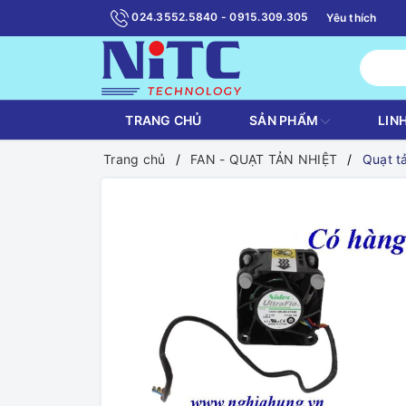
024.3552.5840 - 0915.309.305
Yêu thích
TRANG CHỦ
SẢN PHẨM
LIN
Trang chủ
FAN - QUẠT TẢN NHIỆT
Quạt t