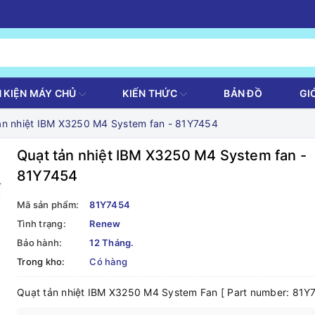
H KIỆN MÁY CHỦ
KIẾN THỨC
BẢN ĐỒ
GI
ản nhiệt IBM X3250 M4 System fan - 81Y7454
Quạt tản nhiệt IBM X3250 M4 System fan -
81Y7454
Mã sản phẩm:
81Y7454
Tình trạng:
Renew
Bảo hành:
12 Tháng.
Trong kho:
Có hàng
Quạt tản nhiệt IBM X3250 M4 System Fan [ Part number: 81Y