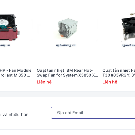
 HP - Fan Module
Quạt tản nhiệt IBM Rear Hot-
Quạt tản nhiệt F
roliant Ml350 G9
Swap Fan for System X3850 X6
T30 #03VRGY; 
 780976-001
#00AG267
Liên hệ
Liên hệ
i và nhiều hơn