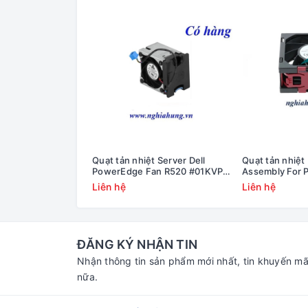
Quạt tản nhiệt Server Dell
Quạt tản nhiệt
PowerEdge Fan R520 #01KVPX;
Assembly For P
1KVPX
#768954-001/
Liên hệ
Liên hệ
ĐĂNG KÝ NHẬN TIN
Nhận thông tin sản phẩm mới nhất, tin khuyến mã
nữa.