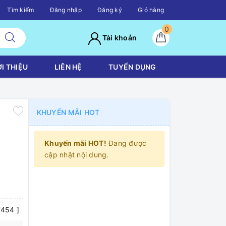
Tìm kiếm
Đăng nhập
Đăng ký
Giỏ hàng
0
Tài khoản
ỚI THIỆU
LIÊN HỆ
TUYỂN DỤNG
KHUYẾN MÃI HOT
Khuyến mãi HOT!
Đang được
cập nhật nội dung.
7454 ]