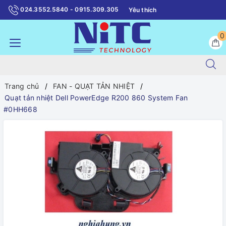
024.3552.5840 - 0915.309.305
Yêu thích
0
Trang chủ
FAN - QUẠT TẢN NHIỆT
Quạt tản nhiệt Dell PowerEdge R200 860 System Fan
#0HH668