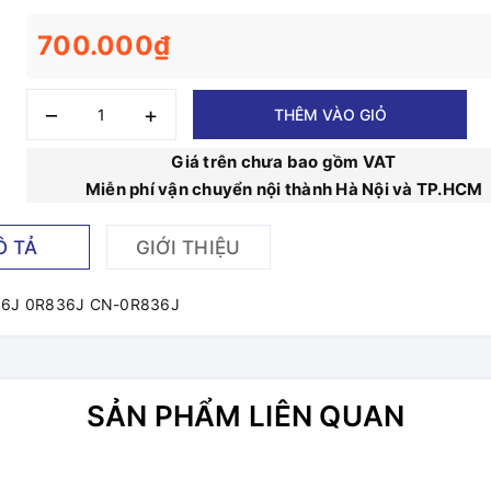
700.000₫
–
+
THÊM VÀO GIỎ
Giá trên chưa bao gồm VAT
Miễn phí vận chuyển nội thành Hà Nội và TP.HCM
Ô TẢ
GIỚI THIỆU
R836J 0R836J CN-0R836J
SẢN PHẨM LIÊN QUAN