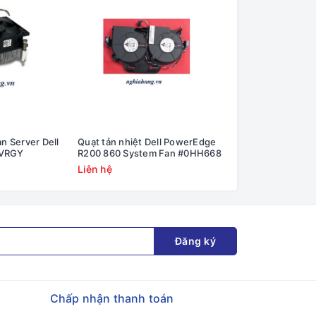
an Server Dell
Quạt tản nhiệt Dell PowerEdge
Quạt tản nhiệt IB
3VRGY
R200 860 System Fan #0HH668
X3850 X6 Fan #95
00AG103
Liên hệ
Liên hệ
Đăng ký
Chấp nhận thanh toán