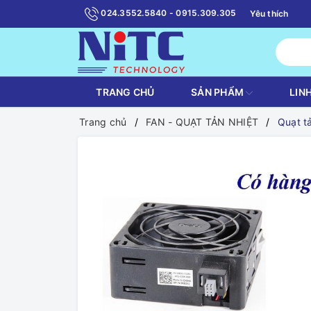
024.3552.5840 - 0915.309.305
Yêu thích
TRANG CHỦ
SẢN PHẨM
LIN
Trang chủ
FAN - QUẠT TẢN NHIỆT
Quạt t