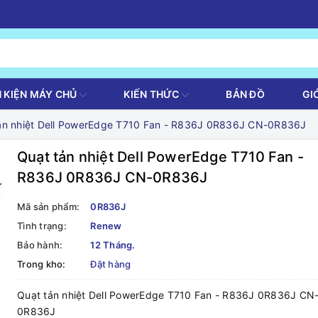
H KIỆN MÁY CHỦ
KIẾN THỨC
BẢN ĐỒ
GI
ản nhiệt Dell PowerEdge T710 Fan - R836J 0R836J CN-0R836J
Quạt tản nhiệt Dell PowerEdge T710 Fan -
R836J 0R836J CN-0R836J
Mã sản phẩm:
0R836J
Tình trạng:
Renew
Bảo hành:
12 Tháng.
Trong kho:
Đặt hàng
Quạt tản nhiệt Dell PowerEdge T710 Fan - R836J 0R836J CN
0R836J