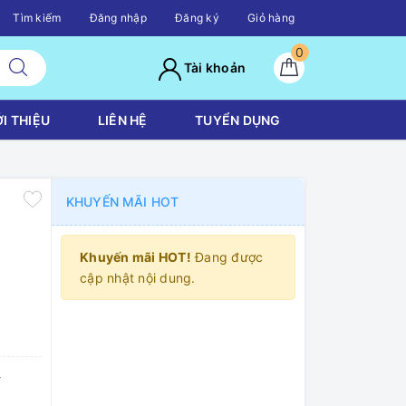
Tìm kiếm
Đăng nhập
Đăng ký
Giỏ hàng
0
Tài khoản
ỚI THIỆU
LIÊN HỆ
TUYỂN DỤNG
KHUYẾN MÃI HOT
Khuyến mãi HOT!
Đang được
cập nhật nội dung.
-