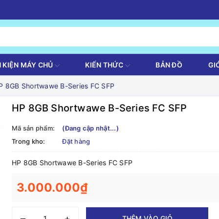
H KIỆN MÁY CHỦ
KIẾN THỨC
BẢN ĐỒ
GI
P 8GB Shortwawe B-Series FC SFP
HP 8GB Shortwawe B-Series FC SFP
Mã sản phẩm:
(Đang cập nhật...)
Trong kho:
Đặt hàng
HP 8GB Shortwawe B-Series FC SFP
3.000.000₫
–
+
THÊM VÀO GIỎ