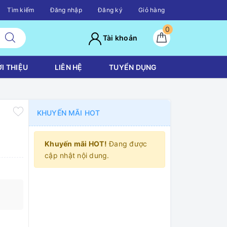
Tìm kiếm
Đăng nhập
Đăng ký
Giỏ hàng
0
Tài khoản
ỚI THIỆU
LIÊN HỆ
TUYỂN DỤNG
KHUYẾN MÃI HOT
Khuyến mãi HOT!
Đang được
cập nhật nội dung.