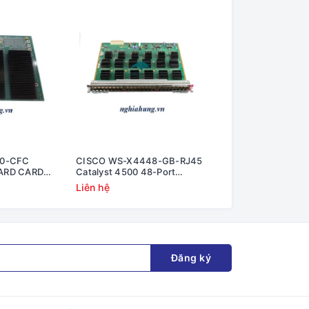
00-CFC
CISCO WS-X4448-GB-RJ45
Cisco 2100 Control
ARD CARD
Catalyst 4500 48-Port
WLC2125-K9 2100 
#68-2183-01
10/100/1000 Module (RJ45)
WLAN Controller
Liên hệ
Liên hệ
#WS-X4448-GB-RJ45
Đăng ký