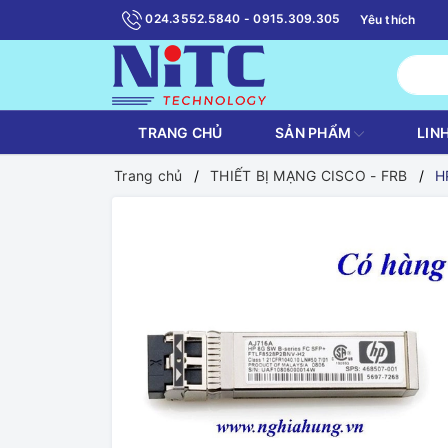
024.3552.5840 - 0915.309.305
Yêu thích
TRANG CHỦ
SẢN PHẨM
LIN
Trang chủ
THIẾT BỊ MẠNG CISCO - FRB
H