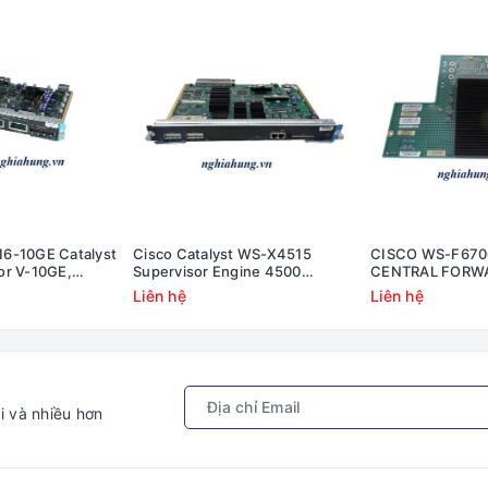
6-10GE Catalyst
Cisco Catalyst WS-X4515
CISCO WS-F67
or V-10GE,
Supervisor Engine 4500
CENTRAL FORW
nd 4x1GE (SFP)
Module #WS-X4515
ETHERNET MOD 
Liên hệ
Liên hệ
i và nhiều hơn