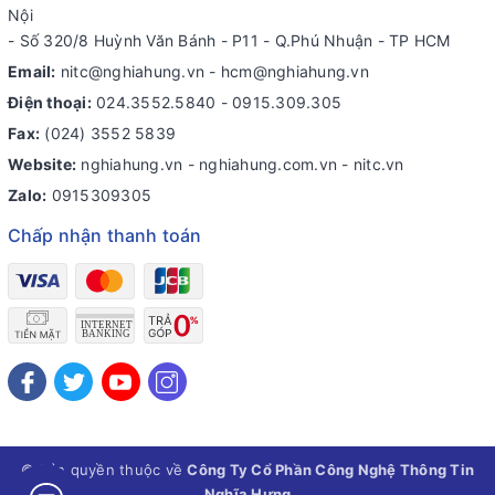
Nội
- Số 320/8 Huỳnh Văn Bánh - P11 - Q.Phú Nhuận - TP HCM
Email:
nitc@nghiahung.vn
-
hcm@nghiahung.vn
Điện thoại:
024.3552.5840
-
0915.309.305
Fax:
(024) 3552 5839
Website:
nghiahung.vn - nghiahung.com.vn - nitc.vn
Zalo:
0915309305
Chấp nhận thanh toán
© Bản quyền thuộc về
Công Ty Cổ Phần Công Nghệ Thông Tin
Nghĩa Hưng