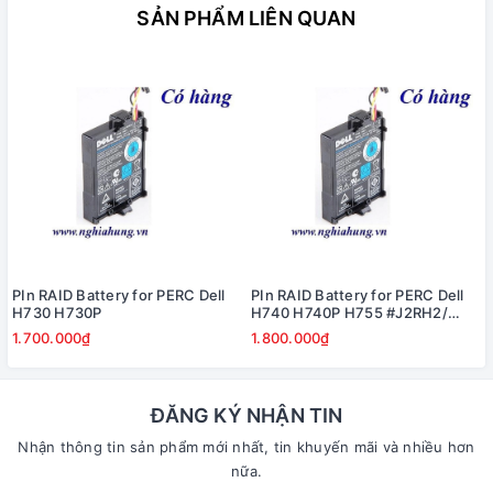
SẢN PHẨM LIÊN QUAN
PIn RAID Battery for PERC Dell
PIn RAID Battery for PERC Dell
H730 H730P
H740 H740P H755 #J2RH2/
NWJ48
1.700.000₫
1.800.000₫
ĐĂNG KÝ NHẬN TIN
Nhận thông tin sản phẩm mới nhất, tin khuyến mãi và nhiều hơn
nữa.