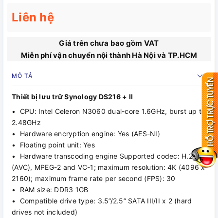
Liên hệ
Giá trên chưa bao gồm VAT
Miễn phí vận chuyển nội thành Hà Nội và TP.HCM
MÔ TẢ
Thiết bị lưu trữ Synology DS216 + II
• CPU: Intel Celeron N3060 dual-core 1.6GHz, burst up to
2.48GHz
• Hardware encryption engine: Yes (AES-NI)
• Floating point unit: Yes
• Hardware transcoding engine Supported codec: H.264
(AVC), MPEG-2 and VC-1; maximum resolution: 4K (4096 x
2160); maximum frame rate per second (FPS): 30
• RAM size: DDR3 1GB
• Compatible drive type: 3.5”/2.5” SATA III/II x 2 (hard
drives not included)