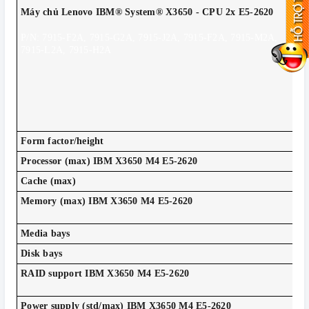
CP
Máy chủ Lenovo IBM® System® X3650 - CPU 2x E5-2620
RA
HD
P/N: 7915-F2A, 7915-G2A, 7915-J2A, 7915-F2A, 7915-M2A,
DV
7915-L2A, 7915-H2A
RA
NI
Ra
Po
Hà
" H
Form factor/height
2U
Processor (max) IBM X3650 M4 E5-2620
Up
Cache (max)
30
Memory (max) IBM X3650 M4 E5-2620
Up
(U
Media bays
Op
Disk bays
Si
RAID support IBM X3650 M4 E5-2620
In
RA
Power supply (std/max) IBM X3650 M4 E5-2620
1/