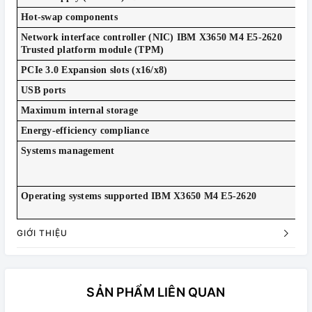
Hot-swap components
Po
Network interface controller (NIC) IBM X3650 M4 E5-2620
4 
Trusted platform module (TPM)
PCIe 3.0 Expansion slots (x16/x8)
4 
USB ports
2 f
Maximum internal storage
Up
Energy-efficiency compliance
80
Systems management
IB
LE
Ac
Operating systems supported IBM X3650 M4 E5-2620
Mi
VM
GIỚI THIỆU
SẢN PHẨM LIÊN QUAN