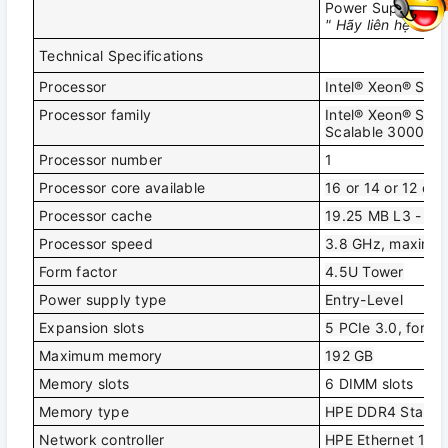
Power Supply: 1x 
" Hãy liên hệ với 
Technical Specifications
Processor
Intel® Xeon® Scal
Processor family
Intel® Xeon® Scal
Scalable 3000 ser
Processor number
1
Processor core available
16 or 14 or 12 or
Processor cache
19.25 MB L3 - 8.
Processor speed
3.8 GHz, maximu
Form factor
4.5U Tower
Power supply type
Entry-Level
Expansion slots
5 PCIe 3.0, for d
Maximum memory
192 GB
Memory slots
6 DIMM slots
Memory type
HPE DDR4 Stand
Network controller
HPE Ethernet 1Gb 