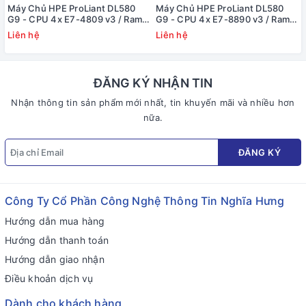
Máy Chủ HPE ProLiant DL580
Máy Chủ HPE ProLiant DL580
G9 - CPU 4x E7-4809 v3 / Ram
G9 - CPU 4x E7-8890 v3 / Ram
128GB / Raid HP Smart P830i/2G
128GB / Raid HP Smart P830i/2G
Liên hệ
Liên hệ
/ 4x PS
/ 4x PS
ĐĂNG KÝ NHẬN TIN
Nhận thông tin sản phẩm mới nhất, tin khuyến mãi và nhiều hơn
nữa.
ĐĂNG KÝ
Công Ty Cổ Phần Công Nghệ Thông Tin Nghĩa Hưng
Hướng dẫn mua hàng
Hướng dẫn thanh toán
Hướng dẫn giao nhận
Điều khoản dịch vụ
Dành cho khách hàng