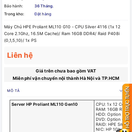
Bảo hành:
36 Tháng.
Trong kho:
Đặt hàng
Máy Chủ HPE Proliant ML110 G10 - CPU Silver 4116 (1x 12
Core 2.1Ghz, 16.5M Cache)/ Ram 16GB DDR4/ Raid P408i
(0,1,5,10)/ 1x PS
Liên hệ
Giá trên chưa bao gồm VAT
Miễn phí vận chuyển nội thành Hà Nội và TP.HCM
MÔ TẢ
Server HP Proliant ML110 Gen10
CPU: 1x 12 Core S
RAM: 16GB RDIM
HDD: Option HDD
DVD: Option (Chư
RAID: HPE Smart A
NIC: HP 1Gb Ethe