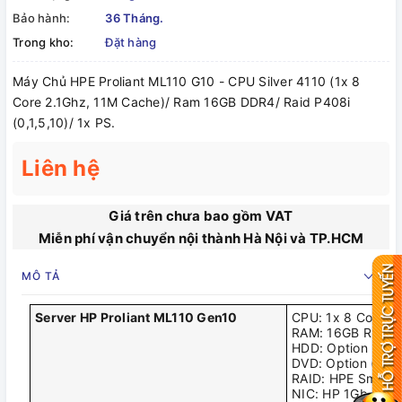
Bảo hành:
36 Tháng.
Trong kho:
Đặt hàng
Máy Chủ HPE Proliant ML110 G10 - CPU Silver 4110 (1x 8
Core 2.1Ghz, 11M Cache)/ Ram 16GB DDR4/ Raid P408i
(0,1,5,10)/ 1x PS.
Liên hệ
Giá trên chưa bao gồm VAT
Miễn phí vận chuyển nội thành Hà Nội và TP.HCM
MÔ TẢ
Server HP Proliant ML110 Gen10
CPU: 1x 8 Core Si
RAM: 16GB RDIM
HDD: Option HDD
DVD: Option (Chư
RAID: HPE Smart A
NIC: HP 1Gb Ether