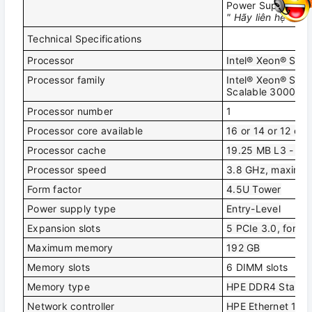
Power Supply: 1x 
" Hãy liên hệ với 
Technical Specifications
Processor
Intel® Xeon® Scal
Processor family
Intel® Xeon® Scal
Scalable 3000 ser
Processor number
1
Processor core available
16 or 14 or 12 or
Processor cache
19.25 MB L3 - 8.
Processor speed
3.8 GHz, maximu
Form factor
4.5U Tower
Power supply type
Entry-Level
Expansion slots
5 PCIe 3.0, for d
Maximum memory
192 GB
Memory slots
6 DIMM slots
Memory type
HPE DDR4 Stand
Network controller
HPE Ethernet 1Gb 