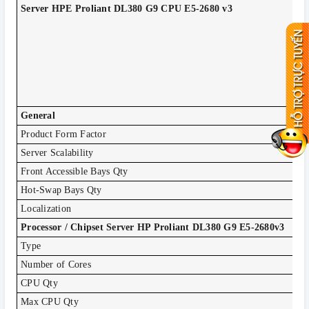
Server HPE Proliant DL380 G9 CPU E5-2680 v3
CP
RA
HD
DV
RA
NI
Po
Ra
" H
General
Product Form Factor
Ra
Server Scalability
2-
Front Accessible Bays Qty
1
Hot-Swap Bays Qty
8
Localization
Un
Processor / Chipset Server HP Proliant DL380 G9 E5-2680v3
Type
In
Number of Cores
6 
CPU Qty
1
Max CPU Qty
2