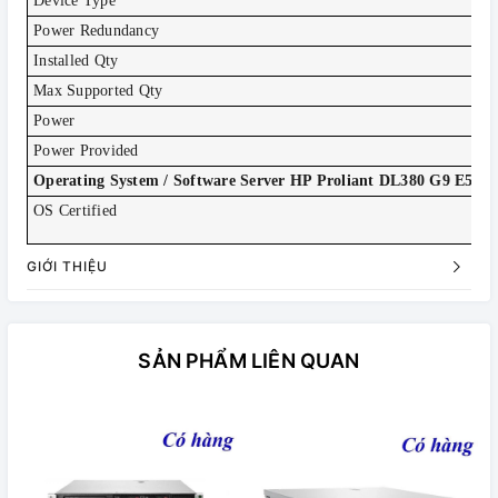
Device Type
Po
Power Redundancy
Ye
Installed Qty
1
Max Supported Qty
2
Power
AC
Power Provided
50
Operating System / Software Server HP Proliant DL380 G9 E5-26
OS Certified
Mi
Se
GIỚI THIỆU
SẢN PHẨM LIÊN QUAN