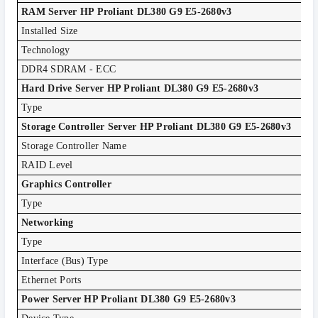
RAM Server HP Proliant DL380 G9 E5-2680v3
Installed Size
8G
Technology
DD
DDR4 SDRAM - ECC
Hard Drive Server HP Proliant DL380 G9 E5-2680v3
Type
No
Storage Controller Server HP Proliant DL380 G9 E5-2680v3
Storage Controller Name
HP
RAID Level
RA
Graphics Controller
Type
Int
Networking
Type
Int
Interface (Bus) Type
6 P
Ethernet Ports
4 
Power Server HP Proliant DL380 G9 E5-2680v3