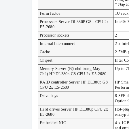
" Hãy li
Form factor
1U rack
Processors Server DL380P G8 - CPU 2x
Intel® 
E5-2680
Processor sockets
2
Internal interconnect
2 x Inte
Cache
2.5MB pe
Chipset
Intel C
Memory Server (Bộ nhớ trong Máy
Up to 
Chủ) HP DL380p G8 CPU 2x E5-2680
RAID controller Server HP DL380p G8
HP Smar
CPU 2x E5-2680
Perform
Drive bays
8 SFF dr
Optiona
Hard drives Server HP DL380p CPU 2x
Hot-plu
E5-2680
encrypti
Embedded NIC
4 x 1GB
and opti