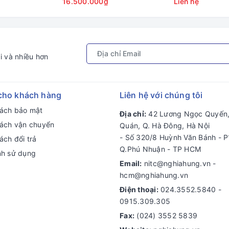
16.500.000₫
Liên hệ
HP Smart / 4x PS
i và nhiều hơn
cho khách hàng
Liên hệ với chúng tôi
sách bảo mật
Địa chỉ:
42 Lương Ngọc Quyến,
sách vận chuyển
Quán, Q. Hà Đông, Hà Nội
- Số 320/8 Huỳnh Văn Bánh - P
ách đổi trả
Q.Phú Nhuận - TP HCM
nh sử dụng
Email:
nitc@nghiahung.vn
-
hcm@nghiahung.vn
Điện thoại:
024.3552.5840
-
0915.309.305
Fax:
(024) 3552 5839