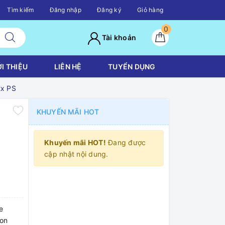
Tìm kiếm
Đăng nhập
Đăng ký
Giỏ hàng
0
Tài khoản
ỚI THIỆU
LIÊN HỆ
TUYỂN DỤNG
2x PS
KHUYẾN MÃI HOT
Khuyến mãi HOT!
Đang được
cập nhật nội dung.
e
ion