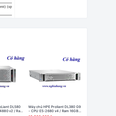
nt) (upgradeable
oLiant DL580
Máy chủ HPE Proliant DL380 G9
Máy chủ HPE Proli
4880 v2 / Ram
- CPU E5-2680 v4 / Ram 16GB /
- CPU E5-2690 v3 
00GB / Raid
Raid H240 / 2x PS
Raid H240 / 2x PS