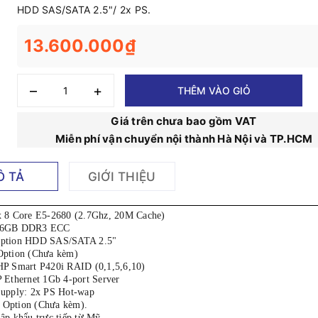
HDD SAS/SATA 2.5"/ 2x PS.
13.600.000₫
–
+
THÊM VÀO GIỎ
Giá trên chưa bao gồm VAT
Miễn phí vận chuyển nội thành Hà Nội và TP.HCM
Ô TẢ
GIỚI THIỆU
 8 Core E5-2680 (2.7Ghz, 20M Cache)
16GB DDR3 ECC
ption HDD SAS/SATA 2.5"
ption (Chưa kèm)
P Smart P420i RAID (0,1,5,6,10)
 Ethernet 1Gb 4-port Server
upply: 2x PS Hot-wap
t: Option (Chưa kèm).
ập khẩu trực tiếp từ Mỹ.