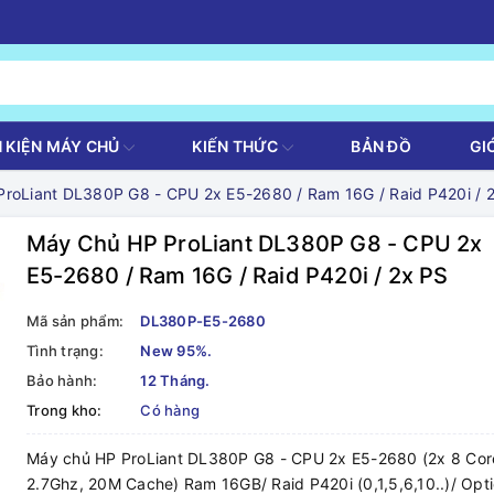
H KIỆN MÁY CHỦ
KIẾN THỨC
BẢN ĐỒ
GI
roLiant DL380P G8 - CPU 2x E5-2680 / Ram 16G / Raid P420i / 
Máy Chủ HP ProLiant DL380P G8 - CPU 2x
E5-2680 / Ram 16G / Raid P420i / 2x PS
Mã sản phẩm:
DL380P-E5-2680
Tình trạng:
New 95%.
Bảo hành:
12 Tháng.
Trong kho:
Có hàng
Máy chủ HP ProLiant DL380P G8 - CPU 2x E5-2680 (2x 8 Cor
2.7Ghz, 20M Cache) Ram 16GB/ Raid P420i (0,1,5,6,10..)/ Opt