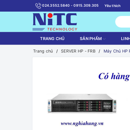
024.3552.5840 - 0915.309.305
Yêu thích
TRANG CHỦ
SẢN PHẨM
LIN
Trang chủ
SERVER HP - FRB
Máy Chủ HP P