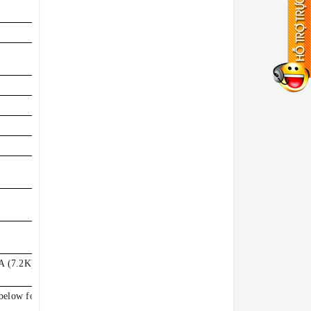
 (7.2K) Self-
below for more details