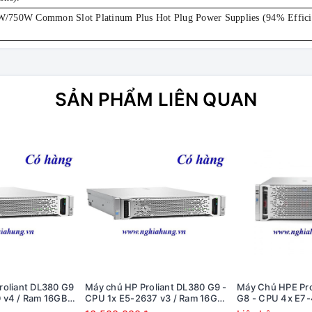
/750W Common Slot Platinum Plus Hot Plug Power Supplies (94% Efficie
SẢN PHẨM LIÊN QUAN
roliant DL380 G9
Máy chủ HP Proliant DL380 G9 -
Máy Chủ HPE Pr
 v4 / Ram 16GB /
CPU 1x E5-2637 v3 / Ram 16GB
G8 - CPU 4x E7-
 PS
/ Raid H240 / 2x PS
64GB / HDD 4x 3