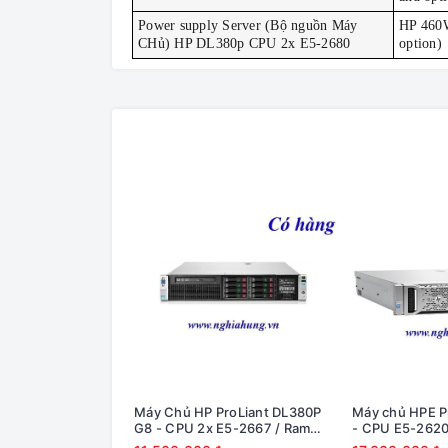
Power supply Server (Bộ nguồn Máy
HP 460W
CHủ) HP DL380p CPU 2x E5-2680
option)
Máy Chủ HP ProLiant DL380P
Máy chủ HPE P
G8 - CPU 2x E5-2667 / Ram
- CPU E5-2620
16GB / Raid P420i / 2x PS
Raid H240 / 2x