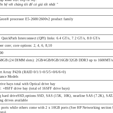
ên hệ với chúng tôi để có giá tốt nhất "
Xeon® processor E5-2600/2600v2 product family
l QuickPath Interconnect (QPI) links: 6.4 GT/s, 7.2 GT/s, 8.0 GT/s
r core; core options: 2, 4, 6, 8,10
600
768GB (24 DIMM slots): 2GB/4GB/8GB/16GB/32GB DDR3 up to 1600MT/s
t Array P420i (RAID 0/1/1+0/5/5+0/6/6+0)
ance Models
ive bays total with Optical drive bay
l: +8SFF drive bay (total of 16SFF drive bays)
g hard driveSSD,options:SSD, SAS (15K, 10K), nearline SAS (7.2K), SATA
ng drives available
 ports while others come with 2 x 10GB ports (See HP Networking section 
ons).