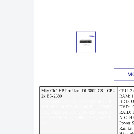
M
Máy Chủ HP ProLiant DL380P G8 - CPU
CPU: 2x
2x E5-2680
RAM: 
P/N: 662257-001, 642121-421, 662228-
HDD: O
B21, 653200-B21, 662240-B21, 670853-
DVD: O
S01, 642106-001, 642106-421, 642107-
RAID: H
001, 662246-B21, 670854-S01, 642119-
NIC: HP
421
Power S
Rail ki
Hàng nh