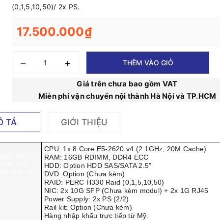
(0,1,5,10,50)/ 2x PS.
17.500.000₫
–
+
THÊM VÀO GIỎ
Giá trên chưa bao gồm VAT
Miễn phí vận chuyển nội thành Hà Nội và TP.HCM
Ô TẢ
GIỚI THIỆU
CPU: 1x 8 Core E5-2620 v4 (2.1GHz, 20M Cache)
 phối Máy
RAM: 16GB RDIMM, DDR4 ECC
rver Dell
HDD: Option HDD SAS/SATA 2.5"
thức máy chủ
DVD: Option (Chưa kèm)
RAID: PERC H330 Raid (0,1,5,10,50)
NIC:
2x 10G SFP (Chưa kèm modul) + 2x 1G RJ45
Power Supply: 2x PS (2/2)
Rail kit: Option (Chưa kèm)
Hàng nhập khẩu trực tiếp từ Mỹ.