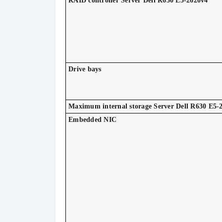
RAID controller Server Dell R630 E5-2620v4
Drive bays
Maximum internal storage Server Dell R630 E5-
Embedded NIC