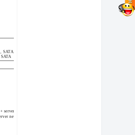
S, SATA, Up to 4 NVMe PCIe
, SATA
 server network adapter
rver network adapter