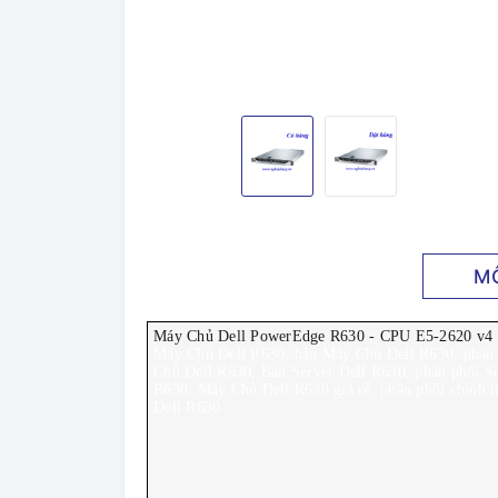
M
Máy Chủ Dell PowerEdge R630 - CPU E5-2620 v4
Máy Chủ Dell R630, bán Máy Chủ Dell R630, phân
Chủ Dell R630, Bán Server Dell R630, phân phối Se
R630, Máy Chủ Dell R630 giá rẻ, phân phối chính 
Dell R630