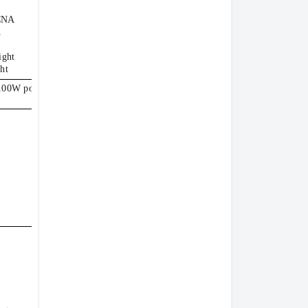
CNA
A
ight
ht
1100W power suppliesAuto-