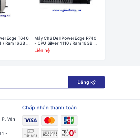
owerEdge T640
Máy Chủ Dell PowerEdge R740
Máy Chủ Dell Pow
4 / Ram 16GB /
- CPU Silver 4110 / Ram 16GB /
- CPU Silver 4110 
1x 495W
Raid H330 / 2x PS
Raid H330 / 2x PS
Liên hệ
Liên hệ
Đăng ký
Chấp nhận thanh toán
 P. Văn
11 -