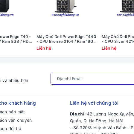
PowerEdge T40 -
Máy Chủ Dell PowerEdge T440
Máy Chủ Dell P
/ Ram 8GB / HDD
- CPU Bronze 3104 / Ram 16GB
- CPU Silver 421
W / 1x PS
/ DVD / Raid S140 / PS 1x
Raid H330 / PS 
Liên hệ
Liên hệ
450Watts
i và nhiều hơn
cho khách hàng
Liên hệ với chúng tôi
sách bảo mật
Địa chỉ:
42 Lương Ngọc Quyến,
sách vận chuyển
Quán, Q. Hà Đông, Hà Nội
- Số 320/8 Huỳnh Văn Bánh - P
ách đổi trả