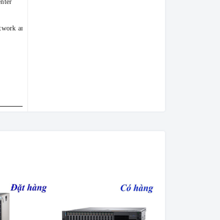
nter
twork and Systems