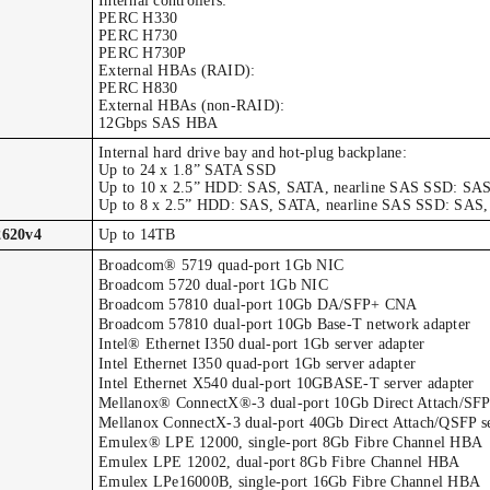
Internal controllers:
PERC H330
PERC H730
PERC H730P
External HBAs (RAID):
PERC H830
External HBAs (non-RAID):
12Gbps SAS HBA
Internal hard drive bay and hot-plug backplane:
Up to 24 x 1.8” SATA SSD
Up to 10 x 2.5” HDD: SAS, SATA, nearline SAS SSD: SA
Up to 8 x 2.5” HDD: SAS, SATA, nearline SAS SSD: SAS
2620v4
Up to 14TB
Broadcom® 5719 quad-port 1Gb NIC
Broadcom 5720 dual-port 1Gb NIC
Broadcom 57810 dual-port 10Gb DA/SFP+ CNA
Broadcom 57810 dual-port 10Gb Base-T network adapter
Intel® Ethernet I350 dual-port 1Gb server adapter
Intel Ethernet I350 quad-port 1Gb server adapter
Intel Ethernet X540 dual-port 10GBASE-T server adapter
Mellanox® ConnectX®-3 dual-port 10Gb Direct Attach/SFP+
Mellanox ConnectX-3 dual-port 40Gb Direct Attach/QSFP se
Emulex® LPE 12000, single-port 8Gb Fibre Channel HBA
Emulex LPE 12002, dual-port 8Gb Fibre Channel HBA
Emulex LPe16000B, single-port 16Gb Fibre Channel HBA