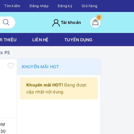
Tìm kiếm
Đăng nhập
Đăng ký
Giỏ hàng
0
Tài khoản
ỚI THIỆU
LIÊN HỆ
TUYỂN DỤNG
2x PS
KHUYẾN MÃI HOT
Khuyến mãi HOT!
Đang được
cập nhật nội dung.
20M
330