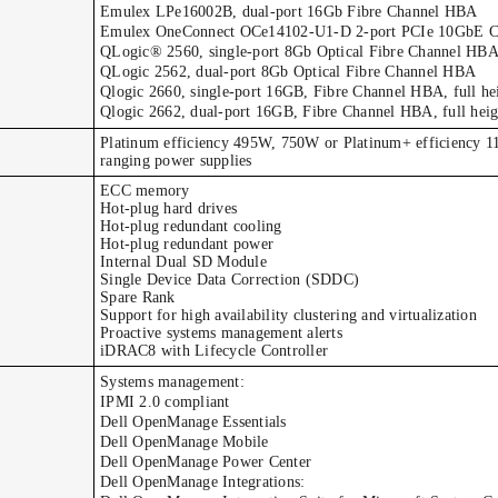
Emulex LPe16002B, dual-port 16Gb Fibre Channel HBA
Emulex OneConnect OCe14102-U1-D 2-port PCIe 10GbE 
QLogic® 2560, single-port 8Gb Optical Fibre Channel HB
QLogic 2562, dual-port 8Gb Optical Fibre Channel HBA
Qlogic 2660, single-port 16GB, Fibre Channel HBA, full he
Qlogic 2662, dual-port 16GB, Fibre Channel HBA, full heig
Platinum efficiency 495W, 750W or Platinum+ efficiency 
ranging power supplies
ECC memory
Hot-plug hard drives
Hot-plug redundant cooling
Hot-plug redundant power
Internal Dual SD Module
Single Device Data Correction (SDDC)
Spare Rank
Support for high availability clustering and virtualization
Proactive systems management alerts
iDRAC8 with Lifecycle Controller
Systems management:
IPMI 2.0 compliant
Dell OpenManage Essentials
Dell OpenManage Mobile
Dell OpenManage Power Center
Dell OpenManage Integrations: