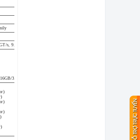
mily
 GT/s, 9.60GT/s
/16GB/32GB
or)
r)
or)
or)
)
r)
r