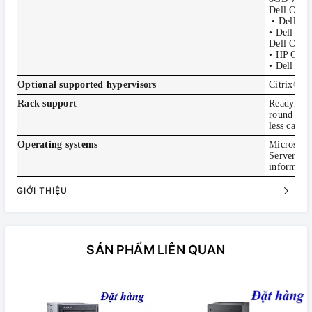
Dell Open
• Dell Op
• Dell Op
Dell Ope
• HP Oper
• Dell Op
Optional supported hypervisors
Citrix® X
Rack support
ReadyRails
round hole
less cabl
Operating systems
Microsoft
Server 20
informatio
GIỚI THIỆU
SẢN PHẨM LIÊN QUAN