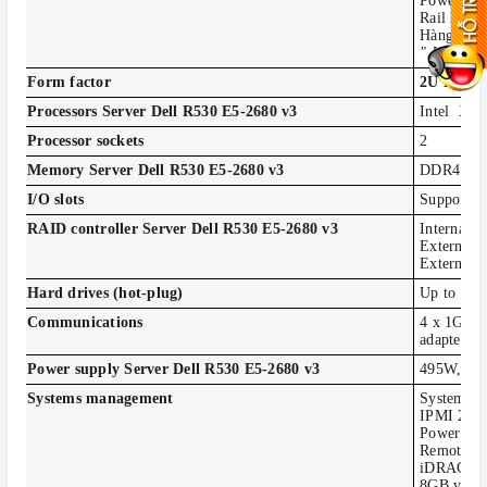
Power Sup
Rail kit:
Hàng nhập
" Hãy liên
Form factor
2U rack
Processors Server Dell R530 E5-2680 v3
Intel Xeo
Processor sockets
2
Memory Server Dell R530 E5-2680 v3
DDR4 DIM
I/O slots
Support fo
RAID controller Server Dell R530 E5-2680 v3
Internal
External
External
Hard drives (hot-plug)
Up to 8 x
Communications
4 x 1GbE 
adapters (
Power supply Server Dell R530 E5-2680 v3
495W, 75
Systems management
Systems m
IPMI 2.0 
Power Cen
Remote m
iDRAC8 wi
8GB vFlas