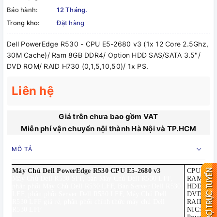
Bảo hành:
12 Tháng.
Trong kho:
Đặt hàng
Dell PowerEdge R530 - CPU E5-2680 v3 (1x 12 Core 2.5Ghz,
30M Cache)/ Ram 8GB DDR4/ Option HDD SAS/SATA 3.5"/
DVD ROM/ RAID H730 (0,1,5,10,50)/ 1x PS.
Liên hệ
Giá trên chưa bao gồm VAT
Miễn phí vận chuyển nội thành Hà Nội và TP.HCM
MÔ TẢ
Máy Chủ Dell PowerEdge R530 CPU E5-2680 v3
CPU: 1x 1
Máy Chủ Dell R530 SFF, bán Máy Chủ Dell R530 LFF,
RAM: 8G
phân phối Máy Chủ Dell R530 LFF, Bán Server Dell R530
HDD: Opt
LFF, phân phối Server Dell R530 LFF, Máy Chủ Dell
DVD: D
R530 LFF giá rẻ, phân phối chính thức máy chủ Dell
RAID: PE
R530 LFF
NIC: Qu