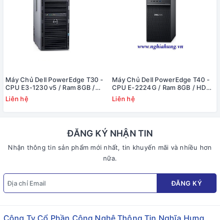
Máy Chủ Dell PowerEdge T30 -
Máy Chủ Dell PowerEdge T40 -
CPU E3-1230 v5 / Ram 8GB /
CPU E-2224G / Ram 8GB / HDD
DVD RW / HDD 1x 1TB / Raid
1x 1TB / DVD RW / 1x PS
Liên hệ
Liên hệ
SATA / 1x PS
ĐĂNG KÝ NHẬN TIN
Nhận thông tin sản phẩm mới nhất, tin khuyến mãi và nhiều hơn
nữa.
ĐĂNG KÝ
Công Ty Cổ Phần Công Nghệ Thông Tin Nghĩa Hưng