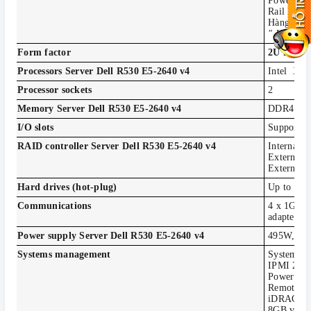
Power Sup
Rail kit:
Hàng nhập
" Hãy liên
Form factor
2U rack
Processors Server Dell R530 E5-2640 v4
Intel Xeo
Processor sockets
2
Memory Server Dell R530 E5-2640 v4
DDR4 DIM
I/O slots
Support fo
RAID controller Server Dell R530 E5-2640 v4
Internal
External
External
Hard drives (hot-plug)
Up to 8 x
Communications
4 x 1GbE 
adapters (
Power supply Server Dell R530 E5-2640 v4
495W, 75
Systems management
Systems m
IPMI 2.0 
Power Cen
Remote m
iDRAC8 wi
8GB vFlas