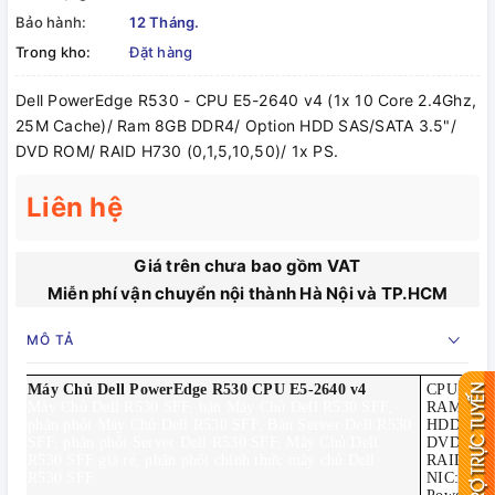
Bảo hành:
12 Tháng.
Trong kho:
Đặt hàng
Dell PowerEdge R530 - CPU E5-2640 v4 (1x 10 Core 2.4Ghz,
25M Cache)/ Ram 8GB DDR4/ Option HDD SAS/SATA 3.5"/
DVD ROM/ RAID H730 (0,1,5,10,50)/ 1x PS.
Liên hệ
Giá trên chưa bao gồm VAT
Miễn phí vận chuyển nội thành Hà Nội và TP.HCM
MÔ TẢ
Máy Chủ Dell PowerEdge R530 CPU E5-2640 v4
CPU: 1x 1
Máy Chủ Dell R530 SFF, bán Máy Chủ Dell R530 SFF,
RAM: 8G
phân phối Máy Chủ Dell R530 SFF, Bán Server Dell R530
HDD: Opt
SFF, phân phối Server Dell R530 SFF, Máy Chủ Dell
DVD: D
R530 SFF giá rẻ, phân phối chính thức máy chủ Dell
RAID: PE
R530 SFF
NIC: Qu