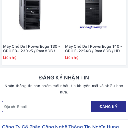
Máy Chủ Dell PowerEdge T30 -
Máy Chủ Dell PowerEdge T40 -
CPU E3-1230 v5 / Ram 8GB /
CPU E-2224G / Ram 8GB / HDD
DVD RW / HDD 1x 1TB / Raid
1x 1TB / DVD RW / 1x PS
Liên hệ
Liên hệ
SATA / 1x PS
ĐĂNG KÝ NHẬN TIN
Nhận thông tin sản phẩm mới nhất, tin khuyến mãi và nhiều hơn
nữa.
ĐĂNG KÝ
Công Ty Cổ Phần Công Nghệ Thông Tin Nghĩa Hưng