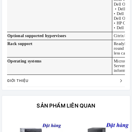
Dell Open
• Dell Op
• Dell Op
Dell Ope
• HP Oper
• Dell Op
Optional supported hypervisors
Citrix® X
Rack support
ReadyRails
round hole
less cabl
Operating systems
Microsoft
Server 20
informatio
GIỚI THIỆU
SẢN PHẨM LIÊN QUAN