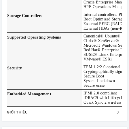
Oracle Enterprise Manage
HPE Operations Manager 
Internal controllers: P
Storage Controllers
Boot Optimized Storage
External PERC (RAID): 
External HBAs (non-RAI
Canonical® Ubuntu® LT
Supported Operating Systems
Citrix® XenServer®
Microsoft Windows Serve
Red Hat® Enterprise Linu
SUSE® Linux Enterprise 
VMware® ESXi
TPM 1.2/2.0 optional
Security
Cryptographically signed 
Secure Boot
System Lockdown
Secure erase
IPMI 2.0 compliant
Embedded Management
iDRAC9 with Lifecycle Con
Quick Sync 2 wireless mod
GIỚI THIỆU