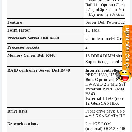
Power Supply: 1x PS
Rail kit: Option (Chưa kè
Hàng nhập khẩu trực tiếp 
" Hãy liên hệ với chúng tôi
Feature
Server Dell PowerEdge R44
Form factor
1U rack
Processors Server Dell R440
Up to two Intel® Xeon® Sc
Processor sockets
2
Memory Server Dell R440
16 DDR4 DIMM slots, Su
Supports registered ECC
RAID controller Server Dell R440
Internal controllers:
PERC H330, H730p, H74
Boot Optimized Storage
HWRAID 2 x M.2 SSDs 1
External PERC (RAID):
H840
External HBAs (non-RAI
12 Gbps SAS HBA
Drive bays
Front drive bays: Up to
4 x 3.5 SAS/SATA HDD 
Network options
2 x 1GE LOM
(optional) OCP 2 x 10GE 