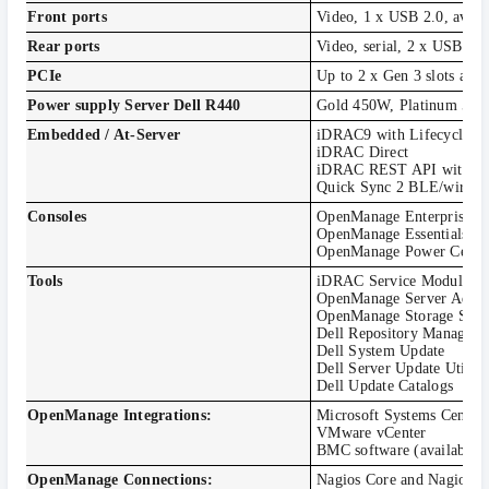
Front ports
Video, 1 x USB 2.0, avai
Rear ports
Video, serial, 2 x USB 3.
PCIe
Up to 2 x Gen 3 slots all 
Power supply Server Dell R440
Gold 450W, Platinum 55
Embedded / At-Server
iDRAC9 with Lifecycle Con
iDRAC Direct
iDRAC REST API with Re
Quick Sync 2 BLE/wirele
Consoles
OpenManage Enterprise (av
OpenManage Essentials
OpenManage Power Cente
Tools
iDRAC Service Module
OpenManage Server Admin
OpenManage Storage Serv
Dell Repository Manager
Dell System Update
Dell Server Update Utility
Dell Update Catalogs
OpenManage Integrations:
Microsoft Systems Center
VMware vCenter
BMC software (available
OpenManage Connections:
Nagios Core and Nagios X