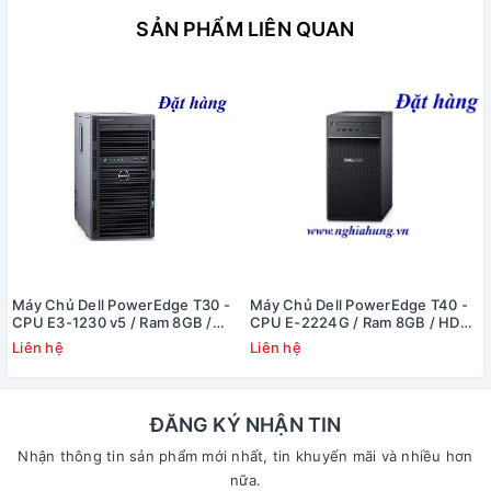
SẢN PHẨM LIÊN QUAN
Máy Chủ Dell PowerEdge T30 -
Máy Chủ Dell PowerEdge T40 -
CPU E3-1230 v5 / Ram 8GB /
CPU E-2224G / Ram 8GB / HDD
DVD RW / HDD 1x 1TB / Raid
1x 1TB / DVD RW / 1x PS
Liên hệ
Liên hệ
SATA / 1x PS
ĐĂNG KÝ NHẬN TIN
Nhận thông tin sản phẩm mới nhất, tin khuyến mãi và nhiều hơn
nữa.