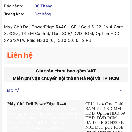
Bảo hành:
36 Tháng.
Trong kho:
Đặt hàng
Máy Chủ Dell PowerEdge R440 - CPU Gold 5122 (1x 4 Core
3.6Ghz, 16.5M Cache)/ Ram 8GB/ DVD ROM/ Option HDD
SAS/SATA/ Raid H330 (0,1,5,10,50..)/ 1x PS.
Liên hệ
Giá trên chưa bao gồm VAT
Miễn phí vận chuyển nội thành Hà Nội và TP.HCM
MÔ TẢ
Máy Chủ Dell PowerEdge R440
CPU: 1x 4 Core Gold 512
Máy Chủ Dell R640, bán Máy Chủ Dell
RAM: 8GB RDIMM, DDR
R440, phân phối Máy Chủ Dell R440, Bán
HDD: Option HDD SAS/
Server Dell R440, phân phối Server Dell
DVD: DVD ROM
R440, Máy Chủ Dell R440 giá rẻ, phân
RAID: PERC H330 Raid (0
phối chính thức máy chủ Dell R440
NIC: Dual-port 1GbE Bas