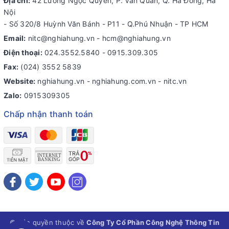
Địa chỉ:
42 Lương Ngọc Quyến, P. Văn Quán, Q. Hà Đông, Hà
Nội
- Số 320/8 Huỳnh Văn Bánh - P11 - Q.Phú Nhuận - TP HCM
Email:
nitc@nghiahung.vn
-
hcm@nghiahung.vn
Điện thoại:
024.3552.5840
-
0915.309.305
Fax:
(024) 3552 5839
Website:
nghiahung.vn - nghiahung.com.vn - nitc.vn
Zalo:
0915309305
Chấp nhận thanh toán
© Bản quyền thuộc về
Công Ty Cổ Phần Công Nghệ Thông Tin