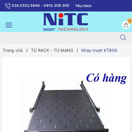
024.3552.5840 - 0915.309.305
Yêu thích
0
Trang chủ
TỦ RACK - TỦ MẠNG
Khay trượt KT800