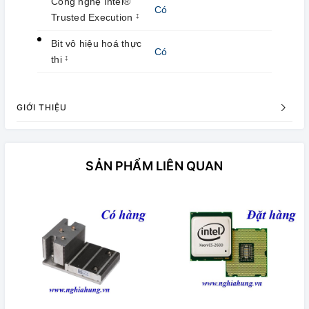
Công nghệ Intel®
Có
Trusted Execution
‡
Bit vô hiệu hoá thực
Có
thi
‡
GIỚI THIỆU
SẢN PHẨM LIÊN QUAN