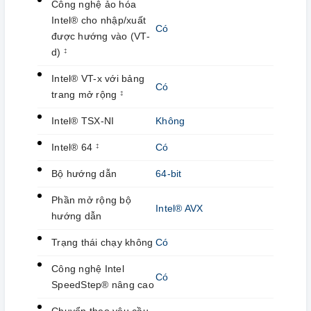
Công nghệ ảo hóa
Intel® cho nhập/xuất
Có
được hướng vào (VT-
d)
‡
Intel® VT-x với bảng
Có
trang mở rộng
‡
Intel® TSX-NI
Không
Intel® 64
Có
‡
Bộ hướng dẫn
64-bit
Phần mở rộng bộ
Intel® AVX
hướng dẫn
Trạng thái chạy không
Có
Công nghệ Intel
Có
SpeedStep® nâng cao