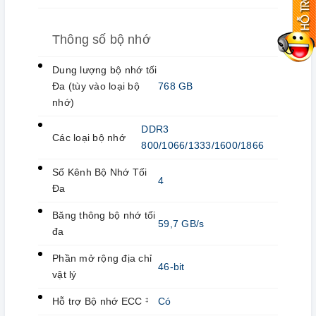
Thông số bộ nhớ
Dung lượng bộ nhớ tối
Đa (tùy vào loại bộ
768 GB
nhớ)
DDR3
Các loại bộ nhớ
800/1066/1333/1600/1866
Số Kênh Bộ Nhớ Tối
4
Đa
Băng thông bộ nhớ tối
59,7 GB/s
đa
Phần mở rộng địa chỉ
46-bit
vật lý
Hỗ trợ Bộ nhớ ECC
Có
‡