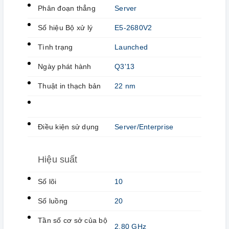
Phân đoạn thẳng
Server
Số hiệu Bộ xử lý
E5-2680V2
Tình trạng
Launched
Ngày phát hành
Q3'13
Thuật in thạch bản
22 nm
Điều kiện sử dụng
Server/Enterprise
Hiệu suất
Số lõi
10
Số luồng
20
Tần số cơ sở của bộ
2,80 GHz