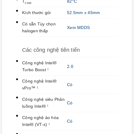
T
82°C
CASE
Kích thước gói
52.5mm x 45mm
Có sẵn Tùy chọn
Xem MDDS
halogen thấp
Các công nghệ tiên tiến
Công nghệ Intel®
2.0
Turbo Boost
‡
Công nghệ Intel®
Có
vPro™
‡
Công nghệ siêu Phân
Có
luồng Intel®
‡
Công nghệ ảo hóa
Có
Intel® (VT-x)
‡