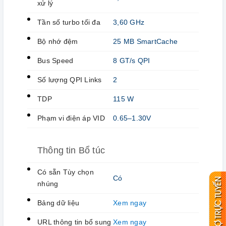
xử lý
Tần số turbo tối đa
3,60 GHz
Bộ nhớ đệm
25 MB SmartCache
Bus Speed
8 GT/s QPI
Số lượng QPI Links
2
TDP
115 W
Phạm vi điện áp VID
0.65–1.30V
Thông tin Bổ túc
Có sẵn Tùy chọn
Có
nhúng
Bảng dữ liệu
Xem ngay
URL thông tin bổ sung
Xem ngay