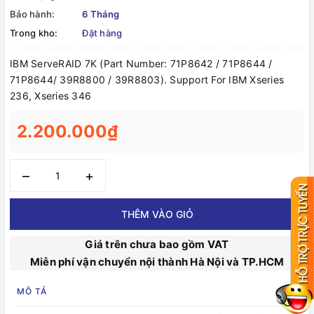
Bảo hành:
6 Tháng
Trong kho:
Đặt hàng
IBM ServeRAID 7K (Part Number: 71P8642 / 71P8644 /
71P8644/ 39R8800 / 39R8803). Support For IBM Xseries
236, Xseries 346
2.200.000₫
–
+
THÊM VÀO GIỎ
Giá trên chưa bao gồm VAT
Miễn phí vận chuyển nội thành Hà Nội và TP.HCM
MÔ TẢ