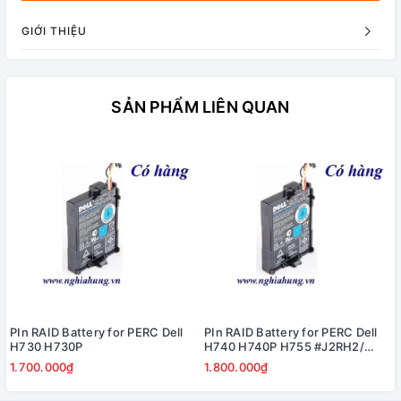
GIỚI THIỆU
SẢN PHẨM LIÊN QUAN
PIn RAID Battery for PERC Dell
PIn RAID Battery for PERC Dell
H730 H730P
H740 H740P H755 #J2RH2/
NWJ48
1.700.000₫
1.800.000₫