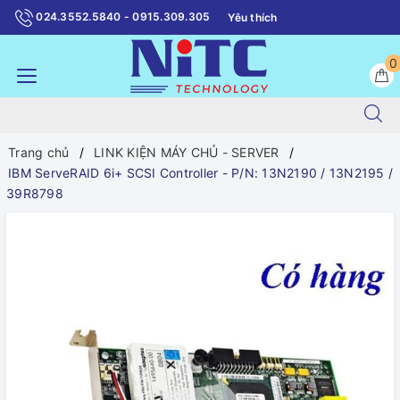
024.3552.5840 - 0915.309.305
Yêu thích
0
Trang chủ
LINK KIỆN MÁY CHỦ - SERVER
IBM ServeRAID 6i+ SCSI Controller - P/N: 13N2190 / 13N2195 /
39R8798