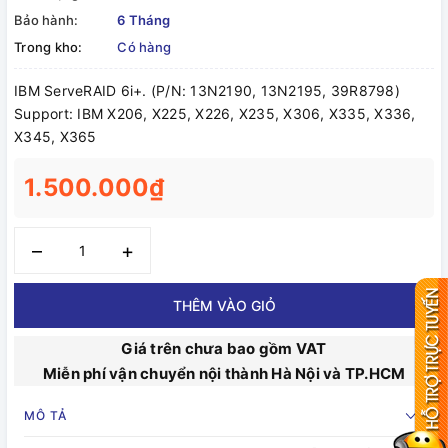
Bảo hành:
6 Tháng
Trong kho:
Có hàng
IBM ServeRAID 6i+. (P/N: 13N2190, 13N2195, 39R8798)
Support: IBM X206, X225, X226, X235, X306, X335, X336,
X345, X365
1.500.000₫
–
+
THÊM VÀO GIỎ
Giá trên chưa bao gồm VAT
Miễn phí vận chuyển nội thành Hà Nội và TP.HCM
MÔ TẢ