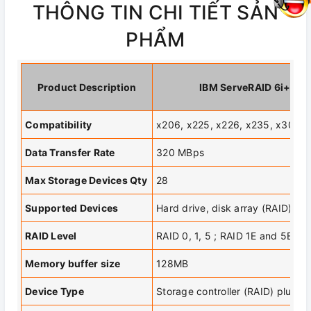
THÔNG TIN CHI TIẾT SẢN
PHẨM
Product Description
IBM ServeRAID 6i+ # 1
Compatibility
x206, x225, x226, x235, x306,
Data Transfer Rate
320 MBps
Max Storage Devices Qty
28
Supported Devices
Hard drive, disk array (RAID) SC
RAID Level
RAID 0, 1, 5 ; RAID 1E and 5EE
Memory buffer size
128MB
Device Type
Storage controller (RAID) plug 