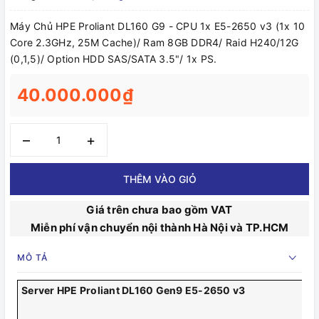
Máy Chủ HPE Proliant DL160 G9 - CPU 1x E5-2650 v3 (1x 10
Core 2.3GHz, 25M Cache)/ Ram 8GB DDR4/ Raid H240/12G
(0,1,5)/ Option HDD SAS/SATA 3.5"/ 1x PS.
40.000.000₫
–
+
THÊM VÀO GIỎ
Giá trên chưa bao gồm VAT
Miễn phí vận chuyển nội thành Hà Nội và TP.HCM
MÔ TẢ
Server HPE Proliant DL160 Gen9 E5-2650 v3
CP
RA
HD