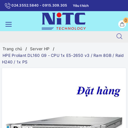
024.3552.5840 - 0915.309.305
Yêu thích
0
Trang chủ
Server HP
HPE Proliant DL160 G9 - CPU 1x E5-2650 v3 / Ram 8GB / Raid
H240 / 1x PS