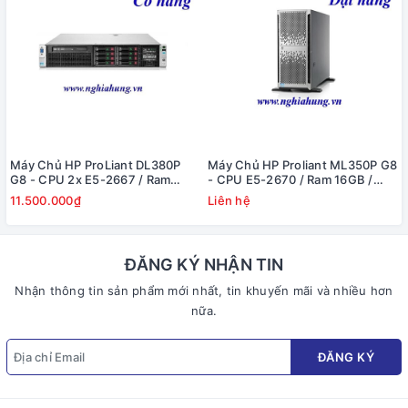
Máy Chủ HP ProLiant DL380P
Máy Chủ HP Proliant ML350P G8
G8 - CPU 2x E5-2667 / Ram
- CPU E5-2670 / Ram 16GB /
16GB / Raid P420i / 2x PS
Raid P420i / DVD RW / 1x PS
11.500.000₫
Liên hệ
ĐĂNG KÝ NHẬN TIN
Nhận thông tin sản phẩm mới nhất, tin khuyến mãi và nhiều hơn
nữa.
ĐĂNG KÝ