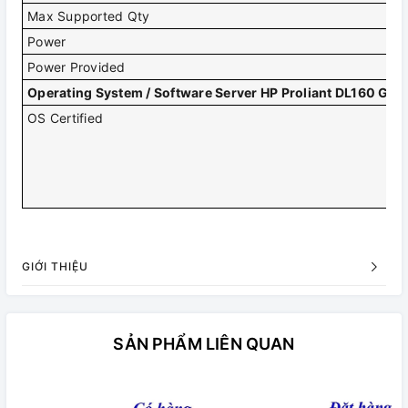
Max Supported Qty
2 
Power
AC
Power Provided
50
Operating System / Software Server HP Proliant DL160 Ge
OS Certified
Mi
Re
SU
Ub
VM
Ci
GIỚI THIỆU
SẢN PHẨM LIÊN QUAN