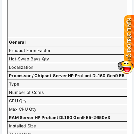
DV
RA
NI
Po
Ra
Hà
" 
General
Product Form Factor
Ra
Hot-Swap Bays Qty
8
Localization
Un
Processor / Chipset Server HP Proliant DL160 Gen9 E5-2
Type
In
Number of Cores
6 
CPU Qty
1
Max CPU Qty
2
RAM Server HP Proliant DL160 Gen9 E5-2650v3
Installed Size
8G