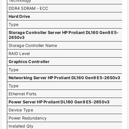
Technology
DD
DDR4 SDRAM - ECC
Hard Drive
Type
N
Storage Controller Server HP Proliant DL160 Gen9 E5-
2650v3
Storage Controller Name
HP
RAID Level
RA
Graphics Controller
Type
In
Networking Server HP Proliant DL160 Gen9 E5-2650v3
Type
In
Ethernet Ports
2 
Power Server HP Proliant DL160 Gen9 E5-2650v3
Device Type
Po
Power Redundancy
Ye
Installed Qty
1