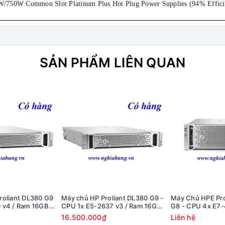
/750W Common Slot Platinum Plus Hot Plug Power Supplies (94% Efficie
SẢN PHẨM LIÊN QUAN
roliant DL380 G9
Máy chủ HP Proliant DL380 G9 -
Máy Chủ HPE Pr
 v4 / Ram 16GB /
CPU 1x E5-2637 v3 / Ram 16GB
G8 - CPU 4x E7-
 PS
/ Raid H240 / 2x PS
64GB / HDD 4x 3
16.500.000₫
Liên hệ
HP Smart / 4x PS