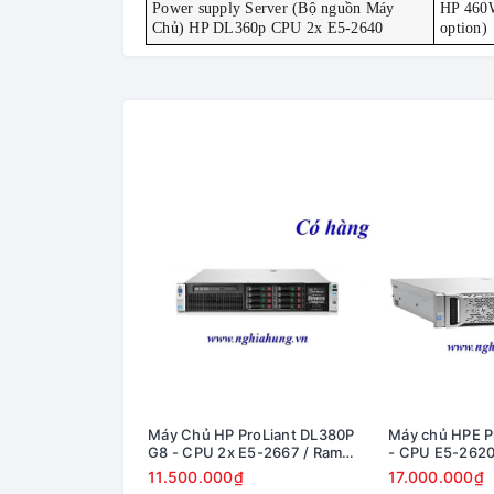
Power supply Server (Bộ nguồn Máy
HP 460W
Chủ) HP DL360p CPU 2x E5-2640
option)
Máy Chủ HP ProLiant DL380P
Máy chủ HPE P
G8 - CPU 2x E5-2667 / Ram
- CPU E5-2620
16GB / Raid P420i / 2x PS
Raid H240 / 2x
11.500.000₫
17.000.000₫