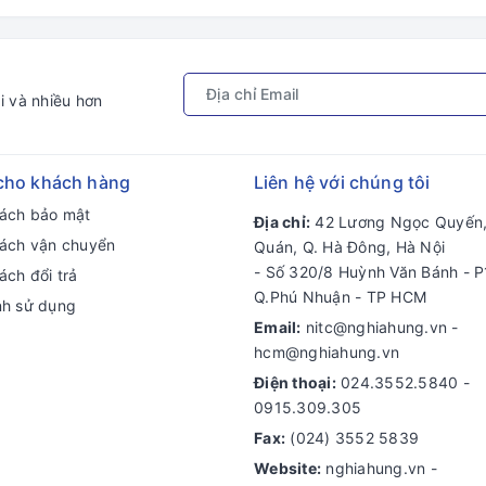
i và nhiều hơn
cho khách hàng
Liên hệ với chúng tôi
sách bảo mật
Địa chỉ:
42 Lương Ngọc Quyến,
sách vận chuyển
Quán, Q. Hà Đông, Hà Nội
- Số 320/8 Huỳnh Văn Bánh - P
ách đổi trả
Q.Phú Nhuận - TP HCM
nh sử dụng
Email:
nitc@nghiahung.vn
-
hcm@nghiahung.vn
Điện thoại:
024.3552.5840
-
0915.309.305
Fax:
(024) 3552 5839
Website:
nghiahung.vn -