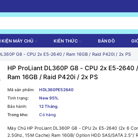
H KIỆN MÁY CHỦ
KIẾN THỨC
BẢN ĐỒ
GI
DL360P G8 - CPU 2x E5-2640 / Ram 16GB / Raid P420i / 2x PS
HP ProLiant DL360P G8 - CPU 2x E5-2640 
Ram 16GB / Raid P420i / 2x PS
Mã sản phẩm:
HDL360PE52640
Tình trạng:
New 95%.
Bảo hành:
12 Tháng.
Trong kho:
Có hàng
Máy Chủ HP ProLiant DL360P G8 - CPU 2x E5-2640 (2x 6 Co
2.5Ghz, 15M Cache) Ram 16GB/ Option HDD SAS/SATA 2.5"/ 