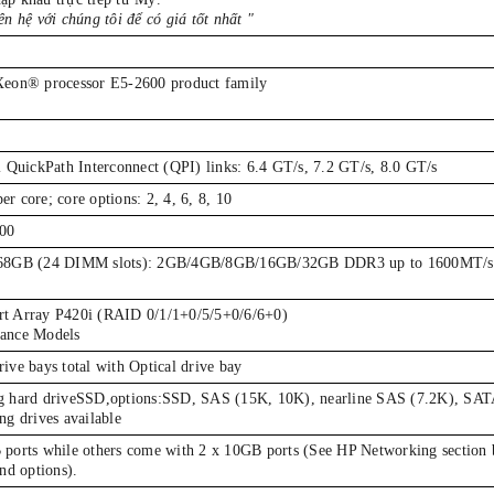
ên hệ với chúng tôi để có giá tốt nhất "
Xeon® processor E5-2600 product family
l QuickPath Interconnect (QPI) links: 6.4 GT/s, 7.2 GT/s, 8.0 GT/s
r core; core options: 2, 4, 6, 8, 10
600
768GB (24 DIMM slots): 2GB/4GB/8GB/16GB/32GB DDR3 up to 1600MT/s
t Array P420i (RAID 0/1/1+0/5/5+0/6/6+0)
ance Models
ive bays total with Optical drive bay
g hard driveSSD,options:SSD, SAS (15K, 10K), nearline SAS (7.2K), SATA
ng drives available
 ports while others come with 2 x 10GB ports (See HP Networking section
and options).