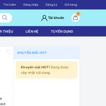
Tìm kiếm
Đăng nhập
Đăng ký
Giỏ hàng
0
Tài khoản
ỚI THIỆU
LIÊN HỆ
TUYỂN DỤNG
/
KHUYẾN MÃI HOT
Khuyến mãi HOT!
Đang được
cập nhật nội dung.
re
Raid