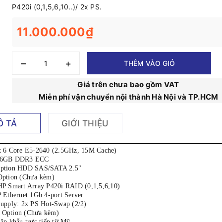
P420i (0,1,5,6,10..)/ 2x PS.
11.000.000₫
–
+
THÊM VÀO GIỎ
Giá trên chưa bao gồm VAT
Miễn phí vận chuyển nội thành Hà Nội và TP.HCM
Ô TẢ
GIỚI THIỆU
 6 Core E5-2640 (2.5GHz, 15M Cache)
16GB DDR3 ECC
ption HDD SAS/SATA 2.5"
ption (Chưa kèm)
P Smart Array P420i RAID (0,1,5,6,10)
 Ethernet 1Gb 4-port Server
upply: 2x PS Hot-Swap (2/2)
t: Option (Chưa kèm)
ập khẩu trực tiếp từ Mỹ.