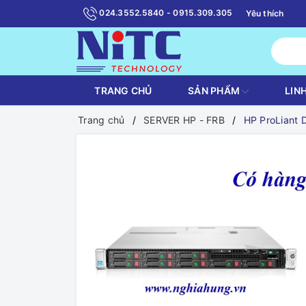
024.3552.5840 - 0915.309.305
Yêu thích
TRANG CHỦ
SẢN PHẨM
LIN
Trang chủ
SERVER HP - FRB
HP ProLiant 