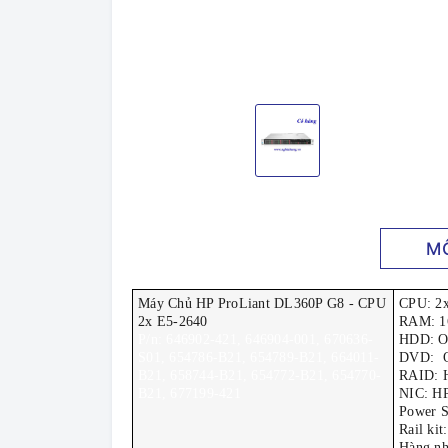
M
Máy Chủ HP ProLiant DL360P G8 - CPU
CPU: 2x
2x E5-2640
RAM: 
P/n: 646902-421, 646904-001, 670636-
HDD: O
S01, 654786-B21, 654789-B21, 664011-
DVD: O
B21, 658744-B21, 654772-B21, 654770-
RAID: H
B21, 677199-421
NIC: HP
Power S
Rail ki
Hàng nh