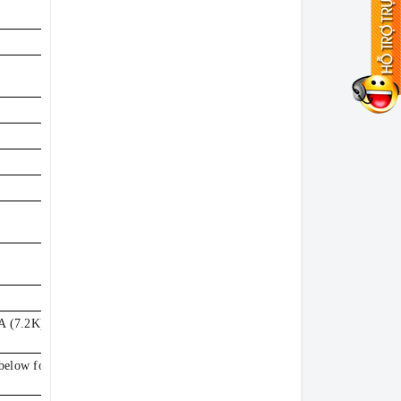
 (7.2K) Self-
 below for more