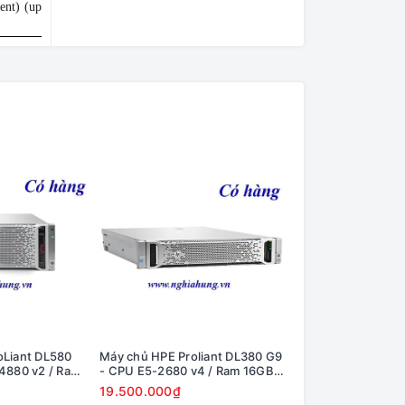
nt) (upgradeable
oLiant DL580
Máy chủ HPE Proliant DL380 G9
Máy chủ HPE Proli
4880 v2 / Ram
- CPU E5-2680 v4 / Ram 16GB /
- CPU E5-2690 v3 
00GB / Raid
Raid H240 / 2x PS
Raid H240 / 2x PS
19.500.000₫
20.000.000₫