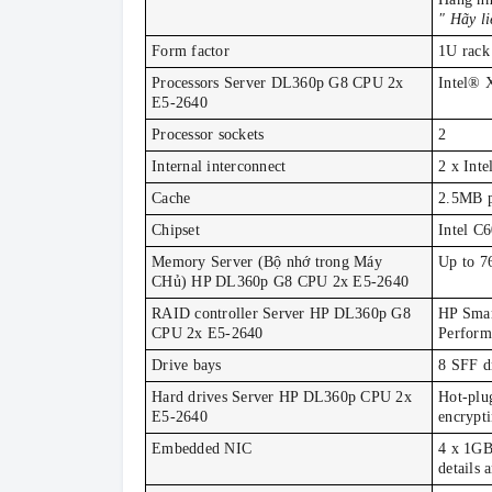
" Hãy li
Form factor
1U rack
Processors Server DL360p G8 CPU 2x
Intel® 
E5-2640
Processor sockets
2
Internal interconnect
2 x Inte
Cache
2.5MB pe
Chipset
Intel C
Memory Server (Bộ nhớ trong Máy
Up to 
CHủ) HP DL360p G8 CPU 2x E5-2640
RAID controller Server HP DL360p G8
HP Smar
CPU 2x E5-2640
Perform
Drive bays
8 SFF dr
Hard drives Server HP DL360p CPU 2x
Hot-plu
E5-2640
encrypti
Embedded NIC
4 x 1GB
details 