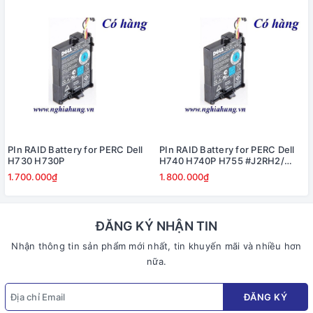
PIn RAID Battery for PERC Dell
PIn RAID Battery for PERC Dell
H730 H730P
H740 H740P H755 #J2RH2/
NWJ48
1.700.000₫
1.800.000₫
ĐĂNG KÝ NHẬN TIN
Nhận thông tin sản phẩm mới nhất, tin khuyến mãi và nhiều hơn
nữa.
ĐĂNG KÝ