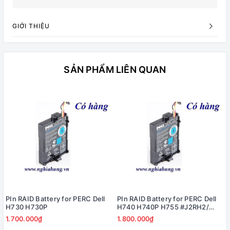
GIỚI THIỆU
SẢN PHẨM LIÊN QUAN
PIn RAID Battery for PERC Dell
PIn RAID Battery for PERC Dell
H730 H730P
H740 H740P H755 #J2RH2/
NWJ48
1.700.000₫
1.800.000₫