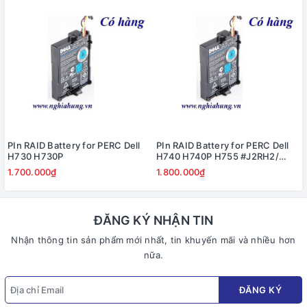
PIn RAID Battery for PERC Dell
PIn RAID Battery for PERC Dell
H730 H730P
H740 H740P H755 #J2RH2/
NWJ48
1.700.000₫
1.800.000₫
ĐĂNG KÝ NHẬN TIN
Nhận thông tin sản phẩm mới nhất, tin khuyến mãi và nhiều hơn
nữa.
ĐĂNG KÝ