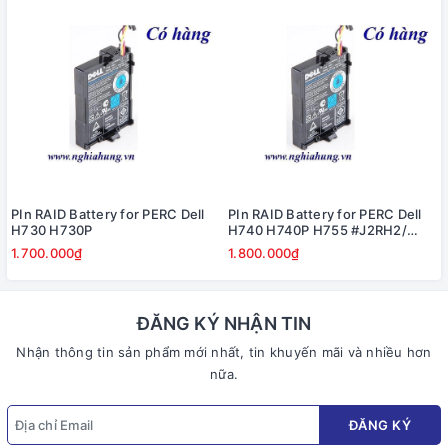
PIn RAID Battery for PERC Dell
PIn RAID Battery for PERC Dell
H730 H730P
H740 H740P H755 #J2RH2/
NWJ48
1.700.000₫
1.800.000₫
ĐĂNG KÝ NHẬN TIN
Nhận thông tin sản phẩm mới nhất, tin khuyến mãi và nhiều hơn
nữa.
ĐĂNG KÝ