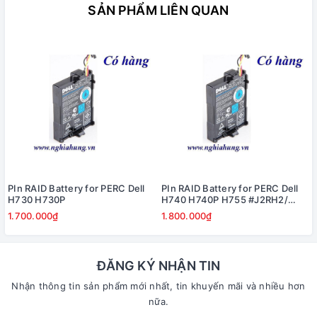
SẢN PHẨM LIÊN QUAN
PIn RAID Battery for PERC Dell
PIn RAID Battery for PERC Dell
H730 H730P
H740 H740P H755 #J2RH2/
NWJ48
1.700.000₫
1.800.000₫
ĐĂNG KÝ NHẬN TIN
Nhận thông tin sản phẩm mới nhất, tin khuyến mãi và nhiều hơn
nữa.