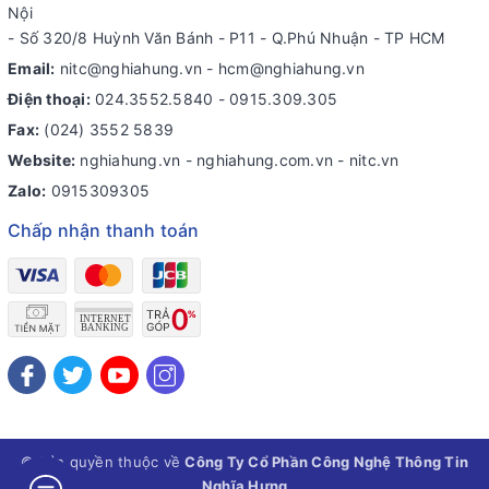
Nội
- Số 320/8 Huỳnh Văn Bánh - P11 - Q.Phú Nhuận - TP HCM
Email:
nitc@nghiahung.vn
-
hcm@nghiahung.vn
Điện thoại:
024.3552.5840
-
0915.309.305
Fax:
(024) 3552 5839
Website:
nghiahung.vn - nghiahung.com.vn - nitc.vn
Zalo:
0915309305
Chấp nhận thanh toán
© Bản quyền thuộc về
Công Ty Cổ Phần Công Nghệ Thông Tin
Nghĩa Hưng