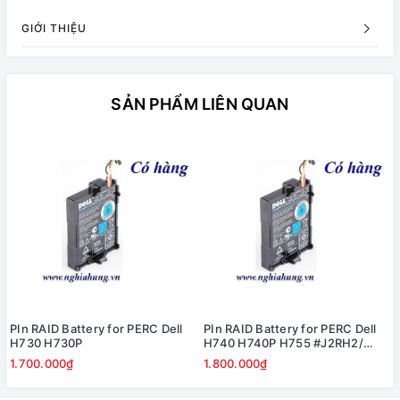
GIỚI THIỆU
SẢN PHẨM LIÊN QUAN
PIn RAID Battery for PERC Dell
PIn RAID Battery for PERC Dell
H730 H730P
H740 H740P H755 #J2RH2/
NWJ48
1.700.000₫
1.800.000₫