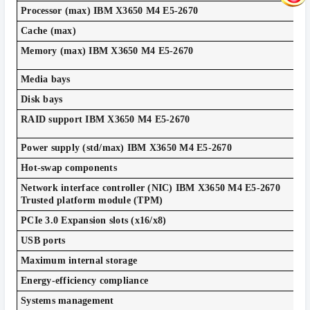
Up 
Processor (max) IBM X3650 M4 E5-2670
30 
Cache (max)
Up 
Memory (max) IBM X3650 M4 E5-2670
(U
Opt
Media bays
Six
Disk bays
Int
RAID support IBM X3650 M4 E5-2670
-60
1/2
Power supply (std/max) IBM X3650 M4 E5-2670
Pow
Hot-swap components
4 ×
Network interface controller (NIC) IBM X3650 M4 E5-2670
Trusted platform module (TPM)
4 -
PCIe 3.0 Expansion slots (x16/x8)
2 f
USB ports
Up 
Maximum internal storage
80
Energy-efficiency compliance
IBM
Systems management