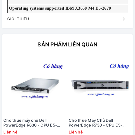
dia
Mic
Operating systems supported IBM X3650 M4 E5-2670
GIỚI THIỆU
SẢN PHẨM LIÊN QUAN
Cho thuê máy chủ Dell
Cho thuê Máy Chủ Dell
PowerEdge R630 - CPU E5-
PowerEdge R730 - CPU E5-
2690 v3
2670 v3
Liên hệ
Liên hệ