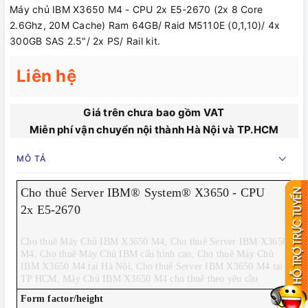
Máy chủ IBM X3650 M4 - CPU 2x E5-2670 (2x 8 Core
2.6Ghz, 20M Cache) Ram 64GB/ Raid M5110E (0,1,10)/ 4x
300GB SAS 2.5"/ 2x PS/ Rail kit.
Liên hệ
Giá trên chưa bao gồm VAT
Miễn phí vận chuyển nội thành Hà Nội và TP.HCM
MÔ TẢ
CPU
Cho thuê Server IBM® System® X3650 - CPU
RA
2x E5-2670
HD
DVD
RAI
NIC
Cho thuê Máy Chủ IBM X3650 M4, Cho thuê Server IBM X3650
Rai
M4, Cho thuê Máy Chủ IBM cấu hình cao, Cho thuê Máy Chủ
Pow
IBM X3650 M4 tại Hà Nội, Cho thuê Server IBM X3650 M4 tại
"Cấ
TP HCM, Máy Chủ IBM X3650 M4 cho thuê theo yêu cầu
2U
Form factor/height