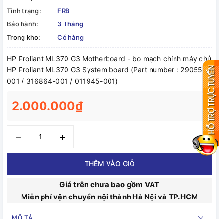
Tình trạng:
FRB
Bảo hành:
3 Tháng
Trong kho:
Có hàng
HP Proliant ML370 G3 Motherboard - bo mạch chính máy chủ
HP Proliant ML370 G3 System board (Part number : 290559-
001 / 316864-001 / 011945-001)
2.000.000₫
–
+
THÊM VÀO GIỎ
Giá trên chưa bao gồm VAT
Miễn phí vận chuyển nội thành Hà Nội và TP.HCM
MÔ TẢ