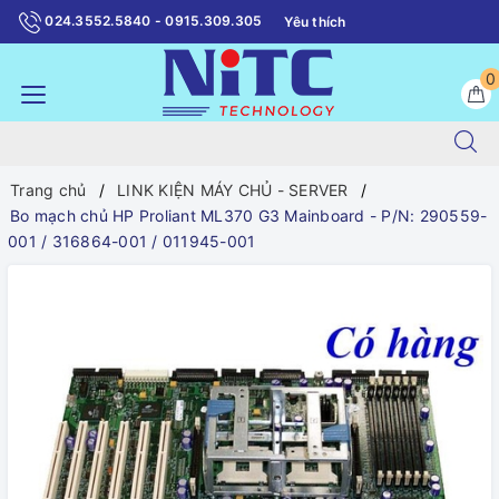
024.3552.5840 - 0915.309.305
Yêu thích
0
Trang chủ
LINK KIỆN MÁY CHỦ - SERVER
Bo mạch chủ HP Proliant ML370 G3 Mainboard - P/N: 290559-
001 / 316864-001 / 011945-001