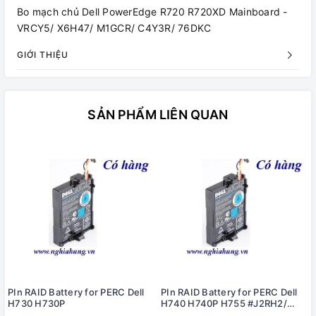
Bo mạch chủ Dell PowerEdge R720 R720XD Mainboard -
VRCY5/ X6H47/ M1GCR/ C4Y3R/ 76DKC
GIỚI THIỆU
SẢN PHẨM LIÊN QUAN
PIn RAID Battery for PERC Dell
PIn RAID Battery for PERC Dell
H730 H730P
H740 H740P H755 #J2RH2/
NWJ48