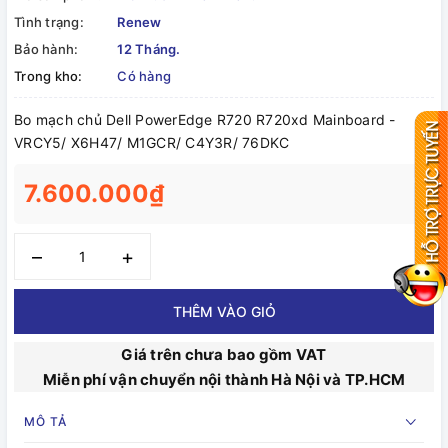
Tình trạng:
Renew
Bảo hành:
12 Tháng.
Trong kho:
Có hàng
Bo mạch chủ Dell PowerEdge R720 R720xd Mainboard -
VRCY5/ X6H47/ M1GCR/ C4Y3R/ 76DKC
7.600.000₫
–
+
THÊM VÀO GIỎ
Giá trên chưa bao gồm VAT
Miễn phí vận chuyển nội thành Hà Nội và TP.HCM
MÔ TẢ