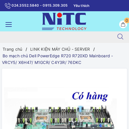
024.3552.5840 - 0915.309.305
Yêu thích
0
Trang chủ
LINK KIỆN MÁY CHỦ - SERVER
Bo mạch chủ Dell PowerEdge R720 R720XD Mainboard -
VRCY5/ X6H47/ M1GCR/ C4Y3R/ 76DKC