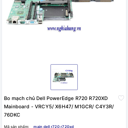
Bo mạch chủ Dell PowerEdge R720 R720XD
Mainboard - VRCY5/ X6H47/ M1GCR/ C4Y3R/
76DKC
Mã sản phẩm:
main dell r720 r720xd